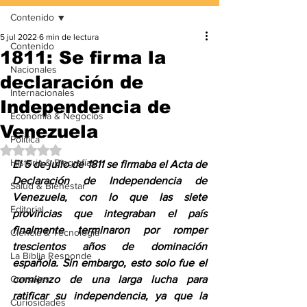
Contenido
5 jul 2022
6 min de lectura
Contenido
1811: Se firma la
Nacionales
declaración de
Internacionales
Independencia de
Economía & Negocios
Venezuela
Política
Obtuvo NaN de 5 estrellas.
Historia & Biografías
El 5 de julio de 1811 se firmaba el Acta de 
Declaración de Independencia de 
Salud & Bienestar
Venezuela, con lo que las siete 
Editorial
provincias que integraban el país 
finalmente terminaron por romper 
Ciencia & Tecnología
trescientos años de dominación 
La Biblia Responde
española. Sin embargo, esto solo fue el 
Consejos
comienzo de una larga lucha para 
ratificar su independencia, ya que la 
Curiosidades