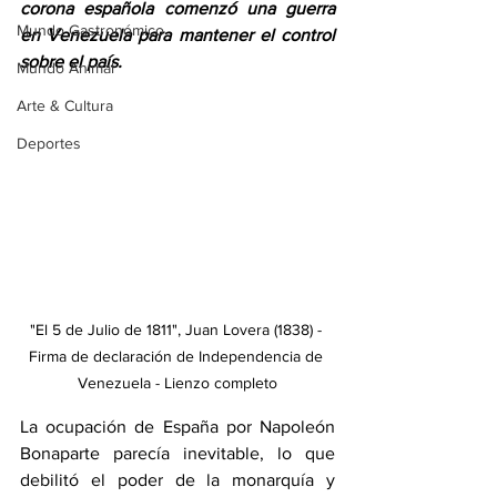
corona española
 comenzó una guerra
Mundo Gastronómico
en Venezuela para mantener el control 
sobre el país. 
Mundo Animal
Arte & Cultura
Deportes
"El 5 de Julio de 1811", Juan Lovera (1838) - 
Firma de declaración de Independencia de 
Venezuela - Lienzo completo
La ocupación de España por Napoleón 
Bonaparte parecía inevitable, lo que 
debilitó el poder de la monarquía y 