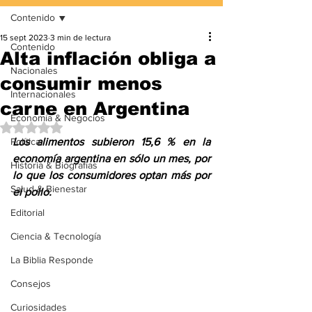
Contenido
15 sept 2023
3 min de lectura
Contenido
Alta inflación obliga a
Nacionales
consumir menos
Internacionales
carne en Argentina
Economía & Negocios
Obtuvo NaN de 5 estrellas.
Política
Los alimentos subieron 15,6 % en la 
economía argentina en sólo un mes, por 
Historia & Biografías
lo que los consumidores optan más por 
Salud & Bienestar
el pollo.
Editorial
Ciencia & Tecnología
La Biblia Responde
Consejos
Curiosidades