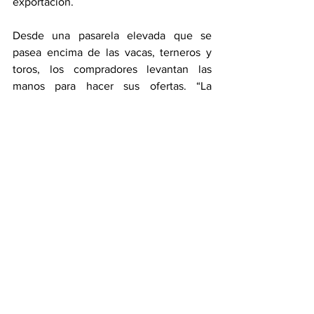
exportación.
Desde una pasarela elevada que se 
pasea encima de las vacas, terneros y 
toros, los compradores levantan las 
manos para hacer sus ofertas. “La 
inflación impacta a todos”, dice Lalor. 
“Son los costos... Si no aumentas el 
producto que estás vendiendo, indirecta 
o directamente, está bajando la 
rentabilidad de tu negocio”. El mes 
pasado -parte en broma, parte en 
publicidad-, un carnicero de Buenos 
Aires, harto de la inflación y de la 
fluctuación del peso, publicó sus precios 
en dólares: “Costillar de ternera = 5 
dólares, Carne picada = 3 dólares”.
Fuente: 