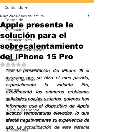
Contenido
6 oct 2023
2 min de lectura
Contenido
Apple presenta la
Nacionales
solución para el
Internacionales
sobrecalentamiento
Economía & Negocios
del iPhone 15 Pro
Política
Obtuvo NaN de 5 estrellas.
Historia & Biografías
Tras la presentación del iPhone 15 al 
mercado que se hizo el mes pasado, 
Salud & Bienestar
especialmente la variante Pro, 
Editorial
experimentó los primeros problemas 
señalados por los usuarios, quienes han 
Ciencia & Tecnología
informado que el dispositivo de Apple 
La Biblia Responde
alcanzó temperaturas elevadas, lo que 
Consejos
afectó negativamente su experiencia de 
uso. 
La actualización de este sistema 
Curiosidades