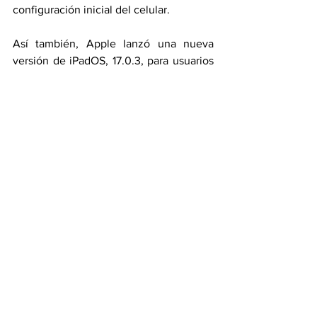
configuración inicial del celular.
Así también, Apple lanzó una nueva 
versión de iPadOS, 17.0.3, para usuarios 
de iPad. Las actualizaciones de iOS 
17.0.3 y iPadOS 17.0.3 abordan una 
vulnerabilidad del núcleo que podría 
permitir a un atacante obtener 
privilegios elevados.
Con información de: 
www.infobae.com
Tecnología
Actualizaciones
Apple
iPhone
Sobrecalentamiento
Ciencia & Tecnología