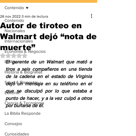
Contenido
26 nov 2022
3 min de lectura
Contenido
Autor de tiroteo en
Nacionales
Walmart dejó “nota de
Internacionales
muerte”
Economía & Negocios
Obtuvo NaN de 5 estrellas.
Política
El gerente de un Walmart que mató a 
tiros a seis compañeros en una tienda 
Historia & Biografías
de la cadena en el estado de Virginia 
Salud & Bienestar
dejó un mensaje en su teléfono en el 
que se disculpó por lo que estaba a 
Editorial
punto de hacer, y a la vez culpó a otros 
Ciencia & Tecnología
por burlarse de él.
La Biblia Responde
Consejos
Curiosidades