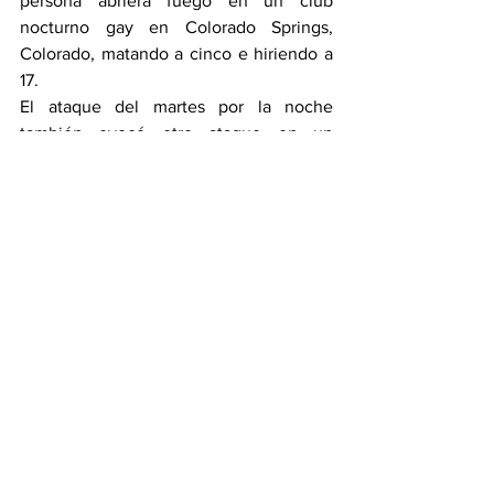
persona abriera fuego en un club 
nocturno gay en Colorado Springs, 
Colorado, matando a cinco e hiriendo a 
17.
El ataque del martes por la noche 
también evocó otro ataque en un 
Walmart en 2019, cuando un hombre 
armado que quería atacar a mexicanos 
abrió fuego en una tienda en El Paso, 
Texas, y mató a 23 personas.
Con información de: 
vozdeamerica.com