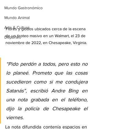
Mundo Gastronómico
Mundo Animal
Arte & Cultura
Flores y globos ubicados cerca de la escena 
de un tiroteo masivo en un Walmart, el 23 de 
Deportes
noviembre de 2022, en Chesapeake, Virginia.
“Pido perdón a todos, pero esto no 
lo planeé. Prometo que las cosas 
sucedieron como si me condujera 
Satanás”, escribió Andre Bing en 
una nota grabada en el teléfono, 
dijo la policía de Chesapeake el 
viernes.
La nota difundida contenía espacios en 