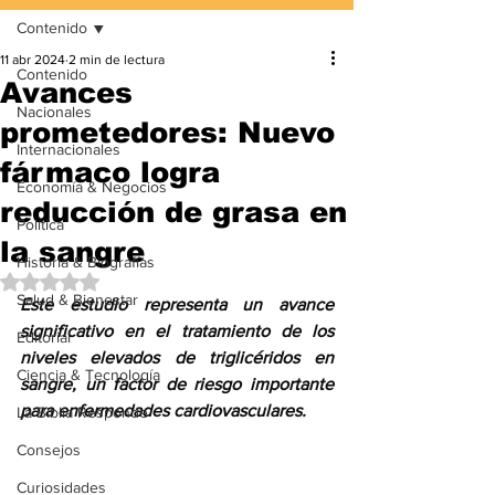
Contenido
11 abr 2024
2 min de lectura
Contenido
Avances
Nacionales
prometedores: Nuevo
Internacionales
fármaco logra
Economía & Negocios
reducción de grasa en
Política
la sangre
Historia & Biografías
Obtuvo NaN de 5 estrellas.
Salud & Bienestar
Este estudio representa un avance 
significativo en el tratamiento de los 
Editorial
niveles elevados de triglicéridos en 
Ciencia & Tecnología
sangre, un factor de riesgo importante 
para enfermedades cardiovasculares.
La Biblia Responde
Consejos
Curiosidades