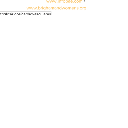
www.infobae.com
 / 
www.brighamandwomens.org
triglicéridos
cardiovasculares
Ciencia & Tecnología
Ver todo
Entradas recientes