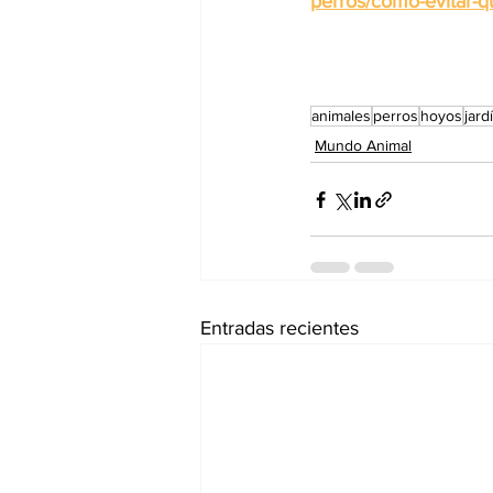
perros/como-evitar-q
animales
perros
hoyos
jard
Mundo Animal
Entradas recientes