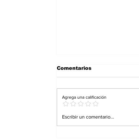
Comentarios
Agrega una calificación
El ave que se volvió
Escribir un comentario...
símbolo de la extinción