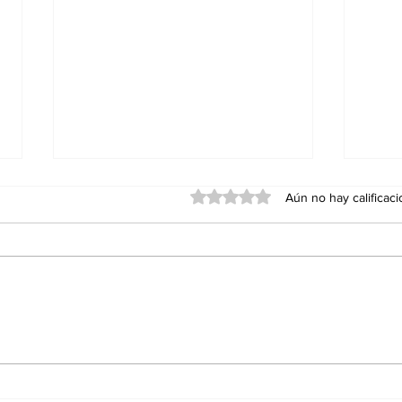
Obtuvo 0 de 5 estrellas.
Aún no hay calificac
Perros vs. Gatos:
Mur
Estudios miden la
que
inteligencia de ambos
sel