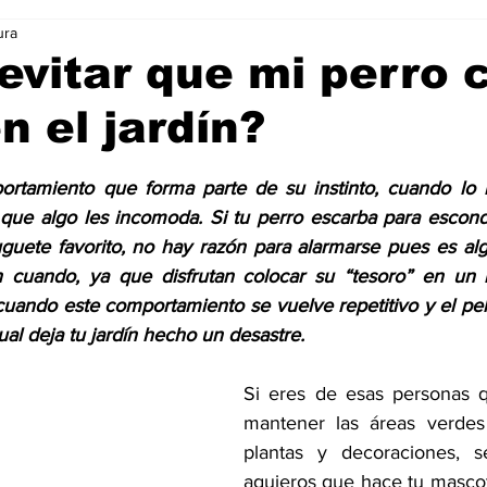
ura
Ciencia & Tecnología
La Biblia Responde
Consejos
vitar que mi perro 
n el jardín?
 Animal
Arte & Cultura
Deportes
trellas.
tamiento que forma parte de su instinto, cuando lo 
que algo les incomoda. Si tu perro escarba para escond
guete favorito, no hay razón para alarmarse pues es alg
cuando, ya que disfrutan colocar su “tesoro” en un lu
uando este comportamiento se vuelve repetitivo y el pe
cual deja tu jardín hecho un desastre.
Si eres de esas personas q
mantener las áreas verdes
plantas y decoraciones, s
agujeros que hace tu mascota