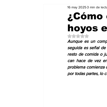
16 may 2025
3 min de lect
Salud & Bienestar
Editorial
¿Cómo e
hoyos e
Mundo Gastronómico
Mundo
Obtuvo NaN de 5 es
Aunque es un compor
seguida es señal de 
resto de comida o ju
can hace de vez en 
problema comienza c
por todas partes, lo 