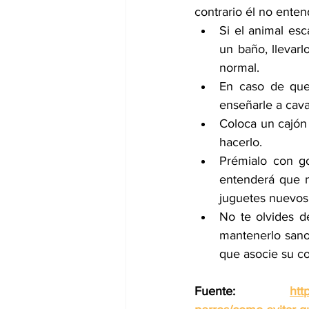
contrario él no ente
Si el animal esc
un baño, llevarl
normal.
En caso de que 
enseñarle a cava
Coloca un cajón 
hacerlo.
Prémialo con go
entenderá que n
juguetes nuevos 
No te olvides de
mantenerlo sano
que asocie su c
Fuente: 
htt