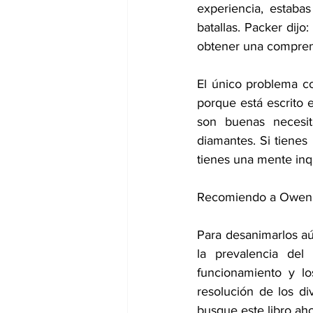
experiencia, estaba
batallas. Packer dij
obtener una comprens
El único problema co
porque está escrito e
son buenas necesita
diamantes. Si tienes 
tienes una mente inqu
Recomiendo a Owen 
Para desanimarlos aún
la prevalencia del
funcionamiento y lo
resolución de los d
busque este libro aho