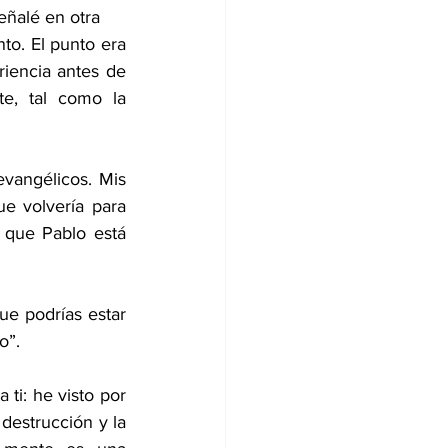
eñalé en otra
o. El punto era 
iencia antes de 
e, tal como la 
vangélicos. Mis 
e volvería para 
 que Pablo está 
e podrías estar 
o”.
ti: he visto por 
destrucción y la 