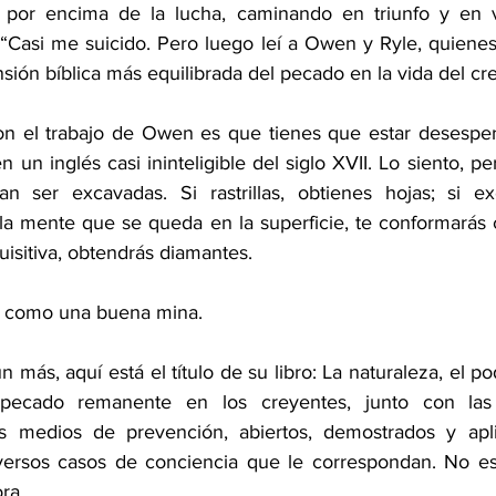
s por encima de la lucha, caminando en triunfo y en vi
o: “Casi me suicido. Pero luego leí a Owen y Ryle, quiene
ión bíblica más equilibrada del pecado en la vida del cr
n el trabajo de Owen es que tienes que estar desespera
n un inglés casi ininteligible del siglo XVII. Lo siento, pe
n ser excavadas. Si rastrillas, obtienes hojas; si exc
la mente que se queda en la superficie, te conformarás c
isitiva, obtendrás diamantes.
como una buena mina.
 más, aquí está el título de su libro: La naturaleza, el po
 pecado remanente en los creyentes, junto con las
s medios de prevención, abiertos, demostrados y apl
iversos casos de conciencia que le correspondan. No es
ra.