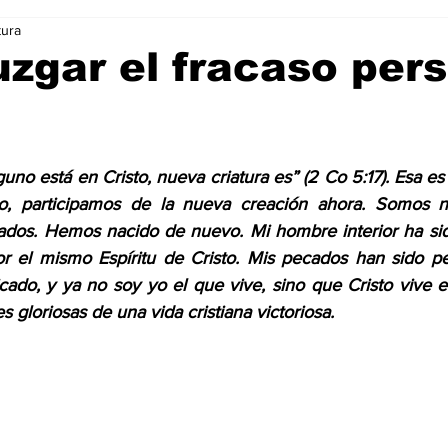
tura
Ciencia & Tecnología
La Biblia Responde
Consejos
zgar el fracaso per
trellas.
 Animal
Arte & Cultura
Deportes
guno está en Cristo, nueva criatura es” (2 Co 5:17). Esa es
o, participamos de la nueva creación ahora. Somos nue
dos. Hemos nacido de nuevo. Mi hombre interior ha sido
or el mismo Espíritu de Cristo. Mis pecados han sido p
icado, y ya no soy yo el que vive, sino que Cristo vive e
gloriosas de una vida cristiana victoriosa.