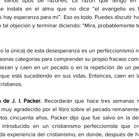
ay varios tipos de razones. La razón que tengo en
 instala en el alma que no dice “el evangelio es fa
 hay esperanza para mí”. Eso es todo. Puedes discutir has
on tal objeción y terminar diciendo: “Mira, probablemente t
no la única) de esta desesperanza es un perfeccionismo no
rsonas categorías para comprender su propio fracaso como
piezan y caen en un pecado o en la repetición de un pe
 que está sucediendo en sus vidas. Entonces, caen en l
ristianos.
 de J. I. Packer. 
Recordarán que hace tres semanas me
a muy agradecido por el libro sobre el pecado remanent
ntos cincuenta años. Packer dijo que fue salvo en la d
introducido en un cristianismo perfeccionista que cre
da experiencia del cristianismo, en donde, después de ha