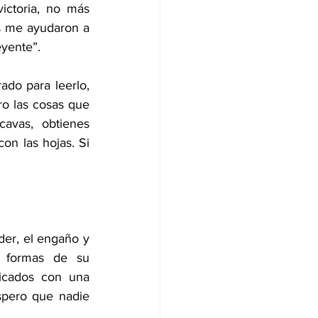
ctoria, no más 
s me ayudaron a 
eyente”.
do para leerlo, 
ro las cosas que 
avas, obtienes 
on las hojas. Si 
der, el engaño y 
 formas de su 
icados con una 
pero que nadie 