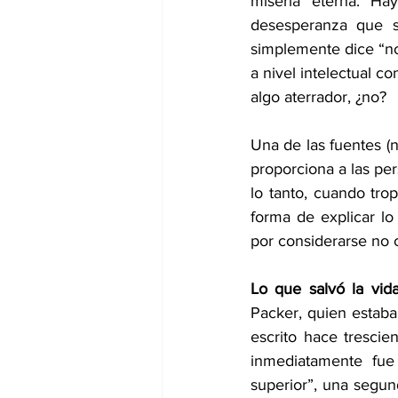
miseria eterna. H
desesperanza que se
simplemente dice “no
a nivel intelectual c
algo aterrador, ¿no?
Una de las fuentes (
proporciona a las pe
lo tanto, cuando tro
forma de explicar lo
por considerarse no c
Lo que salvó la vida
Packer, quien estab
escrito hace trescie
inmediatamente fue 
superior”, una segun