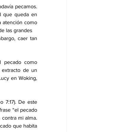
odavía pecamos. 
d que queda en 
a atención como 
de las grandes
bargo, caer tan 
l pecado como 
 extracto de un 
Lucy en Woking, 
 7:17). De este 
rase “el pecado 
 contra mi alma. 
ecado que habita 