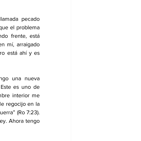
llamada pecado 
que el problema 
o frente, está 
 mí, arraigado 
o está ahí y es 
engo una nueva 
Este es uno de 
bre interior me 
e regocijo en la 
erra” (Ro 7:23). 
ley. Ahora tengo 