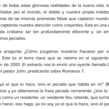
 de todas estas gloriosas realidades de la nueva vida, t
ados por el mundo, el diablo y nuestra propia malda
gunas de las mismas promesas falsas que captaron nuestr
 captando nuestra atención como creyentes. Esta es una 
ida cristiana: ser tan profundamente diferente y, sin em
smos pecados.
 pregunta: ¿Cómo juzgamos nuestros fracasos por e
s? Este es el tema clave que se retoma en el siguiente
 de 2001. El extracto nos lo envió una oyente llamada 
 el pastor John, predicando sobre Romanos 7.
o el que lo hace, sino el pecado que habita en mí” (Ro
tros y yo obtenemos la frase pecado remanente. ¿Ves la f
 como un residente: un residente feo, rebelde, que lucha
o hacer, eso hago, ya no soy yo el que lo hace, sino el p