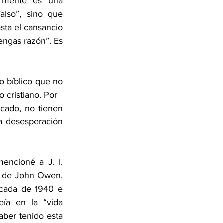
 mente es una 
lso”, sino que 
ta el cansancio 
engas razón”. Es 
 bíblico que no 
 cristiano. Por
cado, no tienen 
a desesperación 
ncioné a J. I. 
e de John Owen, 
écada de 1940 e 
ía en la “vida 
ber tenido esta 