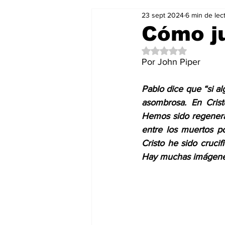
23 sept 2024
6 min de lec
Salud & Bienestar
Editorial
Cómo ju
Obtuvo NaN de 5 es
Mundo Gastronómico
Mundo
Por John Piper
Pablo dice que “si al
asombrosa. En Crist
Hemos sido regenera
entre los muertos p
Cristo he sido crucif
Hay muchas imágenes 