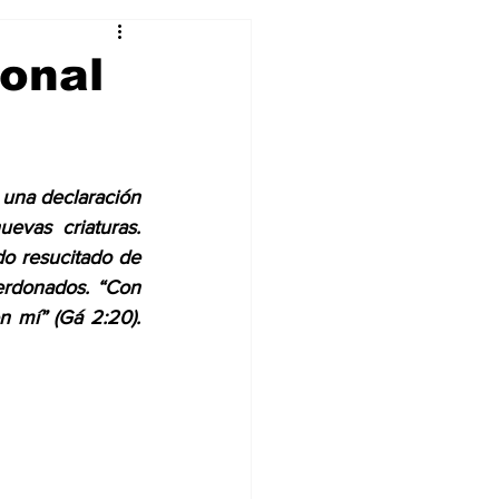
Curiosidades
sonal
 una declaración 
vas criaturas. 
 resucitado de 
erdonados. “Con 
n mí” (Gá 2:20). 