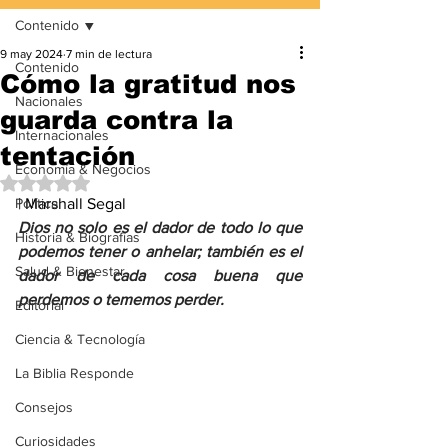
Contenido
9 may 2024
7 min de lectura
Contenido
Cómo la gratitud nos
Nacionales
guarda contra la
Internacionales
tentación
Economía & Negocios
Obtuvo NaN de 5 estrellas.
Política
| Marshall Segal
Dios no solo es el dador de todo lo que 
Historia & Biografías
podemos tener o anhelar; también es el 
Salud & Bienestar
dador de cada cosa buena que 
perdemos o tememos perder.
Editorial
Ciencia & Tecnología
La Biblia Responde
Consejos
Curiosidades