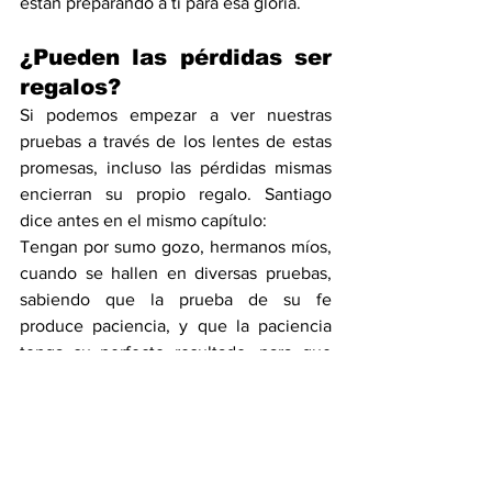
están preparando a ti para esa gloria.
¿Pueden las pérdidas ser 
regalos?
Si podemos empezar a ver nuestras 
pruebas a través de los lentes de estas 
promesas, incluso las pérdidas mismas 
encierran su propio regalo. Santiago 
dice antes en el mismo capítulo:
Tengan por sumo gozo, hermanos míos, 
cuando se hallen en diversas pruebas, 
sabiendo que la prueba de su fe 
produce paciencia, y que la paciencia 
tenga su perfecto resultado, para que 
sean perfectos y completos, sin que 
nada les falte (
Stg 1:2–4
).
¿Cómo es posible que alguien considere 
el quebranto y la angustia de las 