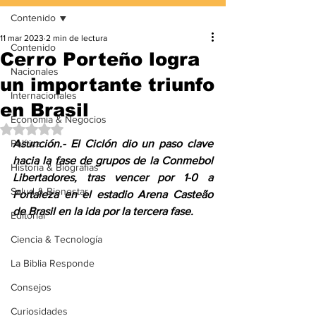
Contenido
11 mar 2023
2 min de lectura
Contenido
Cerro Porteño logra
Nacionales
un importante triunfo
Internacionales
en Brasil
Economía & Negocios
Obtuvo NaN de 5 estrellas.
Política
Asunción.- El Ciclón dio un paso clave 
hacia la fase de grupos de la Conmebol 
Historia & Biografías
Libertadores, tras vencer por 1-0 a 
Salud & Bienestar
Fortaleza en el estadio Arena Casteão 
de Brasil en la ida por la tercera fase.
Editorial
Ciencia & Tecnología
La Biblia Responde
Consejos
Curiosidades