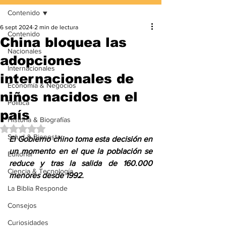
Contenido
6 sept 2024
2 min de lectura
Contenido
China bloquea las
Nacionales
adopciones
Internacionales
internacionales de
Economía & Negocios
niños nacidos en el
Política
país
Historia & Biografías
Obtuvo NaN de 5 estrellas.
Salud & Bienestar
El Gobierno chino toma esta decisión en 
un momento en el que la población se 
Editorial
reduce y tras la salida de 160.000 
Ciencia & Tecnología
menores desde 1992.
La Biblia Responde
Consejos
Curiosidades