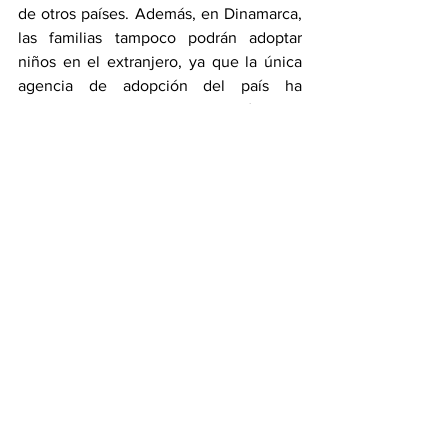
de otros países. Además, en Dinamarca, 
las familias tampoco podrán adoptar 
niños en el extranjero, ya que la única 
agencia de adopción del país ha 
anunciado que suspenderá sus 
operaciones.
Fuente: 
https://elpais.com/sociedad/2024-09-
06/china-cierra-la-puerta-a-las-
adopciones-internacionales-de-ninos-
nacidos-en-el-pais.html
Internacionales
China
adopciones
Internacionales