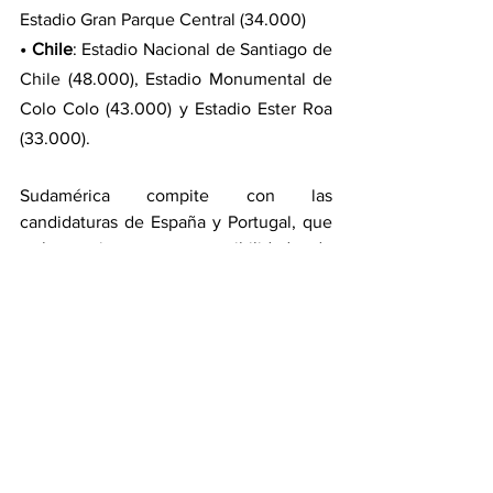
Estadio Gran Parque Central (34.000)
• Chile
: Estadio Nacional de Santiago de 
Chile (48.000), Estadio Monumental de 
Colo Colo (43.000) y Estadio Ester Roa 
(33.000).
Sudamérica compite con las 
candidaturas de España y Portugal, que 
es la que tiene mayores posibilidades de 
arrebatarle el sueño a Chile, y también 
está la postulación de Marruecos, que 
buscaría ser el segundo país anfitrión 
después de Sudáfrica (2010). La última 
palabra y determinación la tomará el 
consejo de la FIFA en 2024.
Con información de: 
www.infobae.com
/ www.cnnchile.com