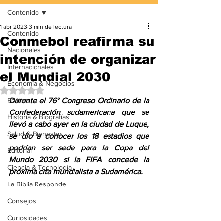
Contenido
1 abr 2023
3 min de lectura
Contenido
Conmebol reafirma su
Nacionales
intención de organizar
Internacionales
el Mundial 2030
Economía & Negocios
Obtuvo NaN de 5 estrellas.
Política
Durante el 76° Congreso Ordinario de la 
Confederación sudamericana que se 
Historia & Biografías
llevó a cabo ayer en la ciudad de Luque, 
Salud & Bienestar
se dio a conocer los 18 estadios que 
podrían ser sede para la Copa del 
Editorial
Mundo 2030 si la FIFA concede la 
Ciencia & Tecnología
próxima cita mundialista a Sudamérica. 
La Biblia Responde
Consejos
Curiosidades