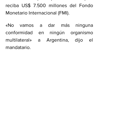
reciba US$ 7.500 millones del Fondo 
Monetario Internacional (FMI).
«No vamos a dar más ninguna 
conformidad en ningún organismo 
multilateral» a Argentina, dijo el 
mandatario.
Peña destacó que se intentó por todos 
los medios llegar a acuerdos en torno a 
la hidrovía y que también se esté al día 
con los pagos; destacando igualmente 
que el Gobierno paraguayo entiende los 
problemas económicos por los que 
atraviesa Argentina, y que se encuentra 
en medio de un proceso político 
electoral muy destacado, “pero 
debemos defender al Estado paraguayo 
y los intereses de nuestros ciudadanos”, 