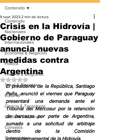
Contenido
9 sept 2023
2 min de lectura
Contenido
Crisis en la Hidrovía |
Nacionales
Gobierno de Paraguay
Internacionales
anuncia nuevas
Economía & Negocios
medidas contra
Política
Argentina
Historia & Biografías
Obtuvo NaN de 5 estrellas.
Salud & Bienestar
El presidente de la República, Santiago 
Peña, anunció el viernes que Paraguay 
Editorial
presentará una demanda ante el 
Ciencia & Tecnología
Tribunal del Mercosur por la retención 
de barcazas por parte de Argentina, 
La Biblia Responde
sumado a una solicitud de arbitraje 
Consejos
dentro de la Comisión 
Curiosidades
Intergubernamental de la Hidrovía.