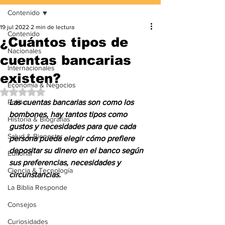
Contenido
19 jul 2022
2 min de lectura
Contenido
¿Cuántos tipos de
Nacionales
cuentas bancarias
Internacionales
existen?
Economía & Negocios
Obtuvo NaN de 5 estrellas.
Política
Las cuentas bancarias son como los 
bombones, hay tantos tipos como 
Historia & Biografías
gustos y necesidades para que cada 
Salud & Bienestar
persona pueda elegir cómo prefiere 
depositar su dinero en el banco según 
Editorial
sus preferencias, necesidades y 
Ciencia & Tecnología
circunstancias. 
La Biblia Responde
Consejos
Curiosidades