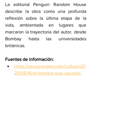
La editorial Penguin Random House 
describe la obra como una profunda 
reflexión sobre la última etapa de la 
vida, ambientada en lugares que 
marcaron la trayectoria del autor, desde 
Bombay hasta las universidades 
británicas.
Fuentes de información:
https://es.euronews.com/cultura/20
25/05/16/el-hombre-que-apunalo-
al-escritor-salman-rushdie-hadi-
matar-afronta-una-sentencia-en-
nueva
prisión
Salman Rushdie
Hadi Matar
Internacionales