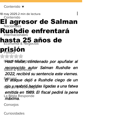
Contenido
18 may 2025
2 min de lectura
Contenido
El agresor de Salman
Nacionales
Rushdie enfrentará
Internacionales
hasta 25 años de
Economía & Negocios
prisión
Política
Obtuvo NaN de 5 estrellas.
Historia & Biografías
Hadi Matar, condenado por apuñalar al 
reconocido autor Salman Rushdie en 
Salud & Bienestar
2022, recibirá su sentencia este viernes. 
Editorial
El ataque dejó a Rushdie ciego de un 
ojo y reabrió heridas ligadas a una fatwa 
Ciencia & Tecnología
emitida en 1989. El fiscal pedirá la pena 
La Biblia Responde
máxima.
Consejos
Curiosidades