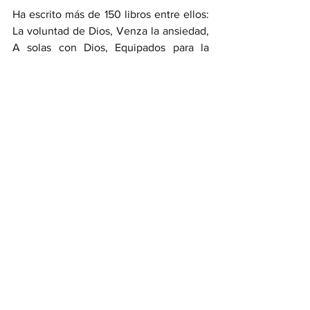
Ha escrito más de 150 libros entre ellos: 
La voluntad de Dios, Venza la ansiedad, 
A solas con Dios, Equipados para la 
batalla, El aposento alto y El evangelio 
según los Apóstoles y se puede 
escuchar a diario por todo el mundo en 
su programa radial Gracia a Vosotros.
¿Qué significa realmente el sígueme de 
Cristo Jesús?
John F. MacArthur se enfoca en las 
implicaciones de la verdad central del 
evangelio. Jesús es Señor y Salvador.
COMPRAR LIBRO