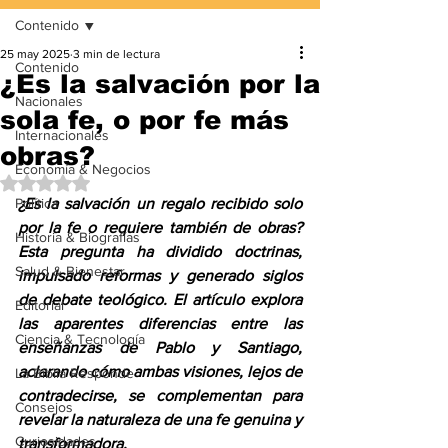
Contenido
25 may 2025
3 min de lectura
Contenido
¿Es la salvación por la
Nacionales
sola fe, o por fe más
Internacionales
obras?
Economía & Negocios
Obtuvo NaN de 5 estrellas.
Política
¿Es la salvación un regalo recibido solo 
por la fe o requiere también de obras? 
Historia & Biografías
Esta pregunta ha dividido doctrinas, 
Salud & Bienestar
impulsado reformas y generado siglos 
de debate teológico. El artículo explora 
Editorial
las aparentes diferencias entre las 
Ciencia & Tecnología
enseñanzas de Pablo y Santiago, 
aclarando cómo ambas visiones, lejos de 
La Biblia Responde
contradecirse, se complementan para 
Consejos
revelar la naturaleza de una fe genuina y 
Curiosidades
transformadora.