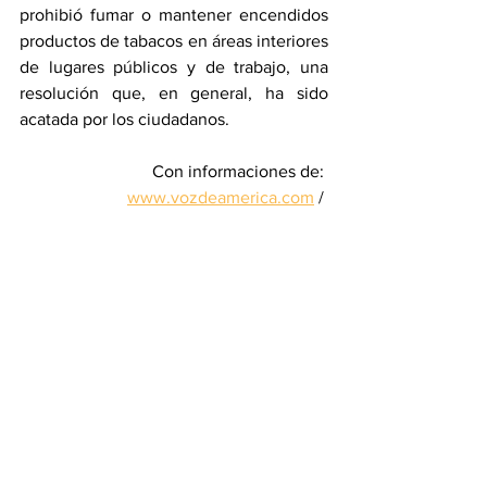
prohibió fumar o mantener encendidos 
productos de tabacos en áreas interiores 
de lugares públicos y de trabajo, una 
resolución que, en general, ha sido 
acatada por los ciudadanos.
Con informaciones de: 
www.vozdeamerica.com
 / 
www.eltiempo.com
Venezuela
Nicolás Maduro
OMS
Cigarros electrónicos
Vapeadores
Salud & Bienestar
Ver todo
Entradas recientes