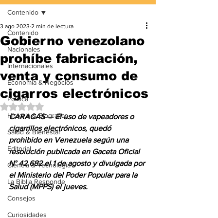
Contenido
3 ago 2023
2 min de lectura
Contenido
Gobierno venezolano
Nacionales
prohíbe fabricación,
Internacionales
venta y consumo de
Economía & Negocios
cigarros electrónicos
Política
Obtuvo NaN de 5 estrellas.
Historia & Biografías
CARACAS — El uso de vapeadores o 
cigarrillos electrónicos, quedó 
Salud & Bienestar
prohibido en Venezuela según una 
Editorial
resolución publicada en Gaceta Oficial 
N° 42.682 el 1 de agosto y divulgada por 
Ciencia & Tecnología
el Ministerio del Poder Popular para la 
La Biblia Responde
Salud (MPPS) el jueves.
Consejos
Curiosidades