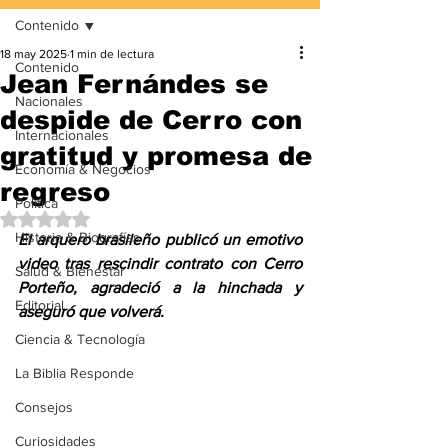
Contenido
18 may 2025
1 min de lectura
Contenido
Jean Fernándes se
Nacionales
despide de Cerro con
Internacionales
gratitud y promesa de
Economía & Negocios
regreso
Política
Obtuvo NaN de 5 estrellas.
Historia & Biografías
El arquero brasileño publicó un emotivo 
video tras rescindir contrato con Cerro 
Salud & Bienestar
Porteño, agradeció a la hinchada y 
Editorial
aseguró que volverá.
Ciencia & Tecnología
La Biblia Responde
Consejos
Curiosidades