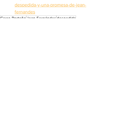
despedida-y-una-promesa-de-jean-
fernandes
Cerro Porteño
Jean Fernándes
despedida
Deportes
Ver todo
Entradas recientes