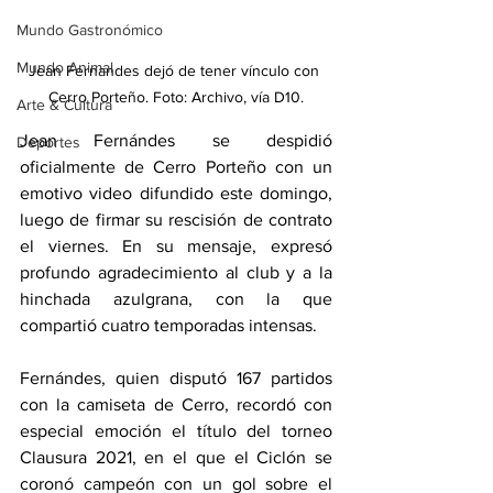
Mundo Gastronómico
Mundo Animal
Jean Fernandes dejó de tener vínculo con 
Cerro Porteño. Foto: Archivo, vía D10.
Arte & Cultura
Jean Fernándes se despidió 
Deportes
oficialmente de Cerro Porteño con un 
emotivo video difundido este domingo, 
luego de firmar su rescisión de contrato 
el viernes. En su mensaje, expresó 
profundo agradecimiento al club y a la 
hinchada azulgrana, con la que 
compartió cuatro temporadas intensas.
Fernándes, quien disputó 167 partidos 
con la camiseta de Cerro, recordó con 
especial emoción el título del torneo 
Clausura 2021, en el que el Ciclón se 
coronó campeón con un gol sobre el 