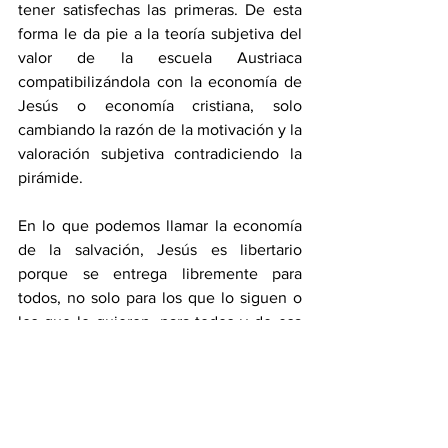
tener satisfechas las primeras. De esta 
forma le da pie a la teoría subjetiva del 
valor de la escuela Austriaca 
compatibilizándola con la economía de 
Jesús o economía cristiana, solo 
cambiando la razón de la motivación y la 
valoración subjetiva contradiciendo la 
pirámide.
En lo que podemos llamar la economía 
de la salvación, Jesús es libertario 
porque se entrega libremente para 
todos, no solo para los que lo siguen o 
los que lo quieren, para todos y de esa 
manera se libera El y libera a todos. Para 
contrastarlo podemos ver a Judas que 
trata de salvarse solo negociando por 
algunas monedas con el dinero y un 
final poco feliz. Esa entrega total y libre 