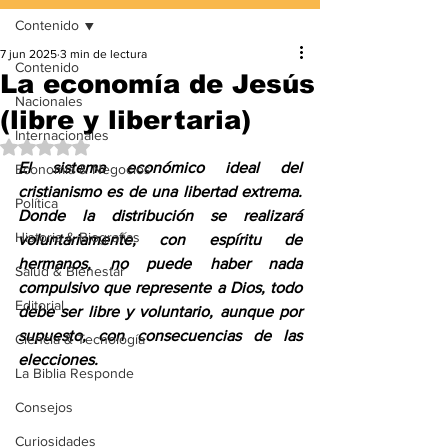
Contenido
7 jun 2025
3 min de lectura
Contenido
La economía de Jesús
Nacionales
(libre y libertaria)
Internacionales
Obtuvo NaN de 5 estrellas.
El sistema económico ideal del 
Economía & Negocios
cristianismo es de una libertad extrema. 
Política
Donde la distribución se realizará 
Historia & Biografías
voluntariamente, con espíritu de 
hermanos, no puede haber nada 
Salud & Bienestar
compulsivo que represente a Dios, todo 
Editorial
debe ser libre y voluntario, aunque por 
supuesto, con consecuencias de las 
Ciencia & Tecnología
elecciones.
La Biblia Responde
Consejos
Curiosidades