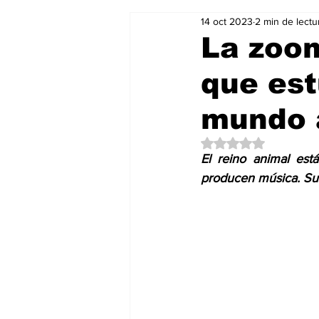
14 oct 2023
2 min de lectu
Salud & Bienestar
Editorial
La zoom
que est
Mundo Gastronómico
Mundo
mundo 
Obtuvo NaN de 5 es
El reino animal est
producen música. Sum