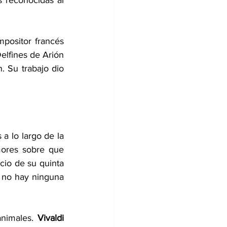
reconocidas al 
La investigación que habló por primera vez de zoomusicología fue la del compositor francés 
elfines de Arión 
. Su trabajo dio 
 lo largo de la 
historia han buscado recrear sonidos con origen en la naturaleza. Hay rumores sobre que 
cio de su quinta 
e no hay ninguna 
nimales. 
Vivaldi