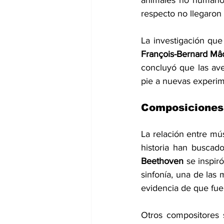
animales no humanos
respecto no llegaron 
François-Bernard Mâ
concluyó que las aves
pie a nuevas experi
Composiciones
La relación entre mú
Beethoven 
se inspir
sinfonía, una de las 
evidencia de que fuer
Otros compositores 