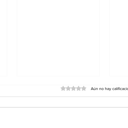
Obtuvo 0 de 5 estrellas.
Aún no hay calificac