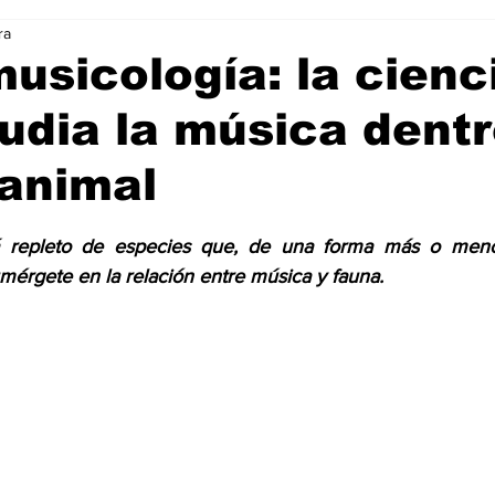
ra
Ciencia & Tecnología
La Biblia Responde
Consejos
usicología: la cienc
udia la música dentr
 Animal
Arte & Cultura
Deportes
animal
trellas.
á repleto de especies que, de una forma más o menos
érgete en la relación entre música y fauna.