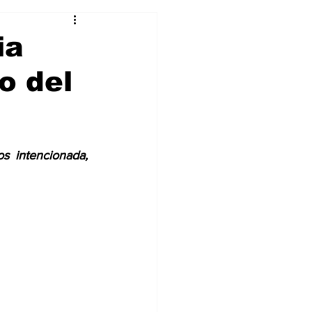
Curiosidades
ia
o del
 intencionada, 