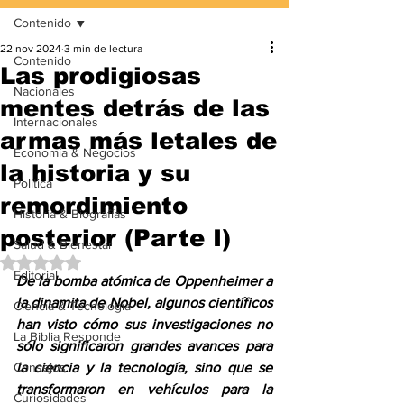
Contenido
22 nov 2024
3 min de lectura
Contenido
Las prodigiosas
Nacionales
mentes detrás de las
Internacionales
armas más letales de
Economía & Negocios
la historia y su
Política
remordimiento
Historia & Biografías
posterior (Parte I)
Salud & Bienestar
Obtuvo NaN de 5 estrellas.
Editorial
De la bomba atómica de Oppenheimer a 
la dinamita de Nobel, algunos científicos 
Ciencia & Tecnología
han visto cómo sus investigaciones no 
La Biblia Responde
sólo significaron grandes avances para 
Consejos
la ciencia y la tecnología, sino que se 
transformaron en vehículos para la 
Curiosidades