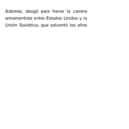
Además, abogó para frenar la carrera 
armamentista entre Estados Unidos y la 
Unión Soviética, que solventó los años 
de la “Guerra Fría”, un conflicto en que 
la doctrina de destrucción mutua 
asegurada (MAD) impidió que alguna de 
estas naciones atacara con armas 
nucleares a la otra pues esto garantizaba 
en teoría la aniquilación de ambas.
Dicha doctrina es una de las razones por 
las cuales hasta el día de hoy no se ha 
vuelto a detonar otra bomba atómica 
contra una ciudad o país. Sin embargo, 
Oppenheimer fracasó en su intento por 
evitar que las naciones del mundo se 
armaran con arsenales nucleares, y pasó 
a la historia como el “padre de la bomba 