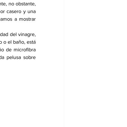
e, no obstante, 
or casero y una 
vamos a mostrar 
ad del vinagre, 
 o el baño, está 
o de microfibra 
da pelusa sobre 