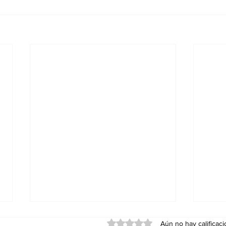
Obtuvo 0 de 5 estrellas.
Aún no hay calificac