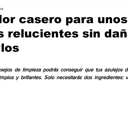
ra
Ciencia & Tecnología
La Biblia Responde
Consejos
or casero para unos
s relucientes sin dañ
 Animal
Arte & Cultura
Deportes
rlos
trellas.
nsejos de limpieza podrás conseguir que tus azulejos d
mpios y brillantes. 
Solo necesitarás dos ingredientes: v