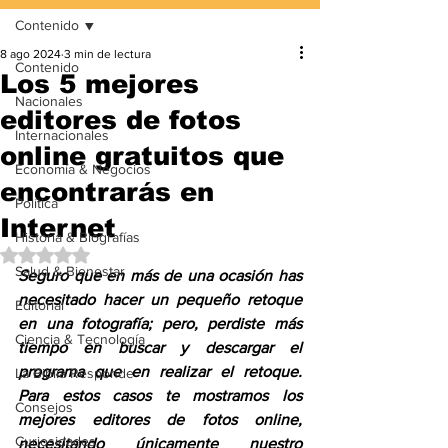
Contenido
8 ago 2024
3 min de lectura
Contenido
Los 5 mejores
Nacionales
editores de fotos
Internacionales
online gratuitos que
Economía & Negocios
encontrarás en
Política
Internet
Historia & Biografías
Obtuvo NaN de 5 estrellas.
Salud & Bienestar
Seguro que en más de una ocasión has 
necesitado hacer un pequeño retoque 
Editorial
en una fotografía; pero, perdiste más 
Ciencia & Tecnología
tiempo en buscar y descargar el 
programa que en realizar el retoque. 
La Biblia Responde
Para estos casos te mostramos los 
Consejos
mejores editores de fotos online, 
Curiosidades
necesitando únicamente nuestro 