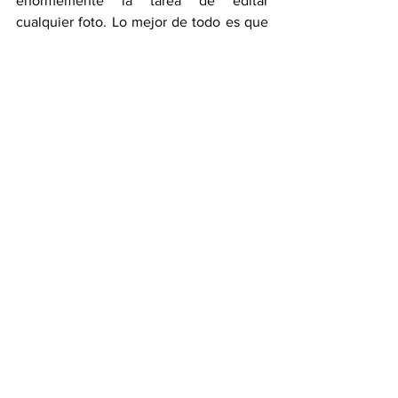
enormemente la tarea de editar 
cualquier foto. Lo mejor de todo es que 
son gratuitos; aunque, en algunos de 
ellos habrá que aguantar los anuncios, 
pequeño inconveniente compensado de 
sobra con sus beneficios.
Además, la mayoría son bastante 
sencillos, por lo que no hace falta contar 
con conocimientos demasiado 
avanzados en la materia. Si por el 
contrario, eres un usuario experto, 
también podrás exprimir la edición al 
máximo.
Fuente: 
elespanol.com
Tecnología
Ciencia
online
fotos
Editores
Ciencia & Tecnología