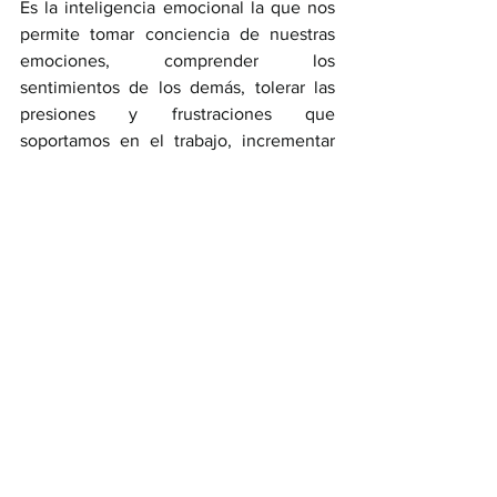
Es la inteligencia emocional la que nos 
permite tomar conciencia de nuestras 
emociones, comprender los 
sentimientos de los demás, tolerar las 
presiones y frustraciones que 
soportamos en el trabajo, incrementar 
nuestra capacidad de empatía y nuestras 
habilidades sociales, y aumentar 
nuestras posibilidades de desarrollo 
social.
Comprar libro
Mensaje
Reflexión
LaBibliaResponde
Amargura
La Biblia Responde