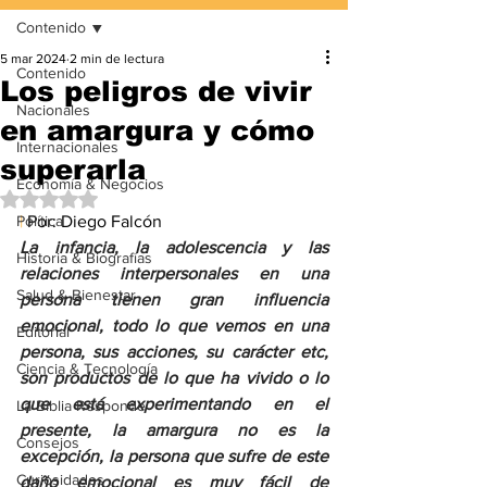
Contenido
5 mar 2024
2 min de lectura
Contenido
Los peligros de vivir
Nacionales
en amargura y cómo
Internacionales
superarla
Economía & Negocios
Obtuvo NaN de 5 estrellas.
Política
| 
Por: Diego Falcón
La infancia, la adolescencia y las 
Historia & Biografías
relaciones interpersonales en una 
Salud & Bienestar
persona tienen gran influencia 
emocional, todo lo que vemos en una 
Editorial
persona, sus acciones, su carácter etc, 
Ciencia & Tecnología
son productos de lo que ha vivido o lo 
que está experimentando en el 
La Biblia Responde
presente, la amargura no es la 
Consejos
excepción, la persona que sufre de este 
Curiosidades
daño emocional es muy fácil de 