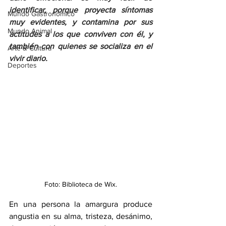
identificar, porque proyecta síntomas 
Mundo Gastronómico
muy evidentes, y contamina por sus 
Mundo Animal
actitudes a los que conviven con él, y 
también con quienes se socializa en el 
Arte & Cultura
vivir diario.
Deportes
Foto: Biblioteca de Wix.
En una persona la amargura produce 
angustia en su alma, tristeza, desánimo, 