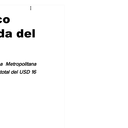
Curiosidades
co
da del
 Metropolitana 
total del USD 16 