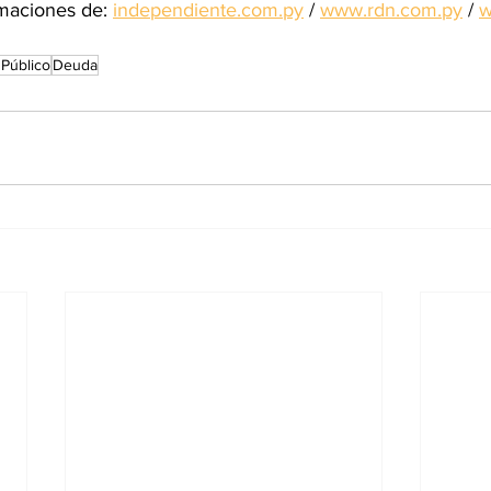
maciones de: 
independiente.com.py
 / 
www.rdn.com.py
 / 
w
 Público
Deuda