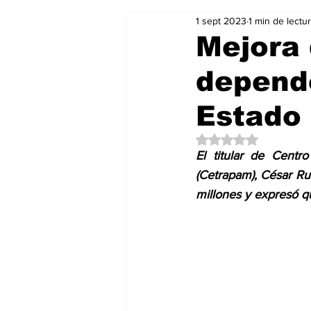
1 sept 2023
1 min de lectu
Salud & Bienestar
Editorial
Mejora 
depende
Mundo Gastronómico
Mundo
Estado
Obtuvo NaN de 5 es
El titular de Centr
(Cetrapam), César Ruí
millones y expresó q