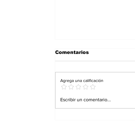
Comentarios
Agrega una calificación
La familia: el motor
Escribir un comentario...
económico que el
Estado no quiere ver