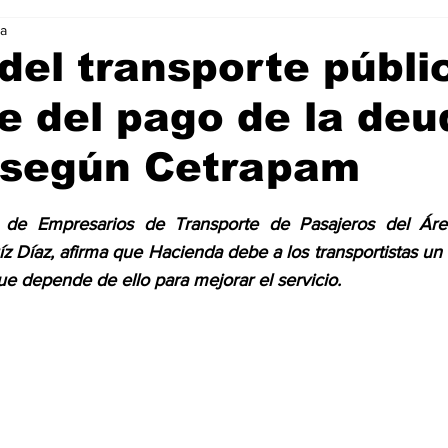
ra
Ciencia & Tecnología
La Biblia Responde
Consejos
del transporte públi
 del pago de la deu
 Animal
Arte & Cultura
Deportes
 según Cetrapam
trellas.
o de Empresarios de Transporte de Pasajeros del Área
z Díaz, afirma que Hacienda debe a los transportistas un 
ue depende de ello para mejorar el servicio.