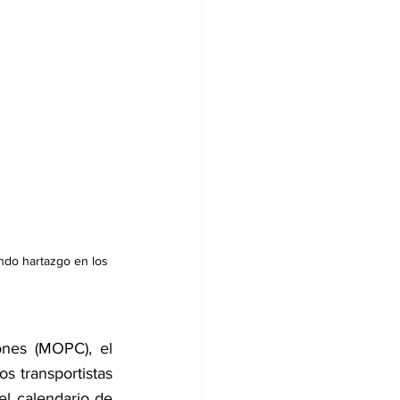
ndo hartazgo en los 
nes (MOPC), el 
 transportistas 
l calendario de 