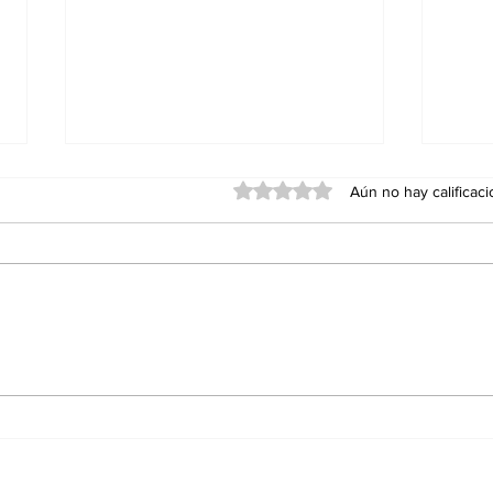
Obtuvo 0 de 5 estrellas.
Aún no hay calificac
Récord histórico:
Peq
reservas del Banco
pue
Central alcanzan su
men
nivel más alto en la era
(Par
Milei