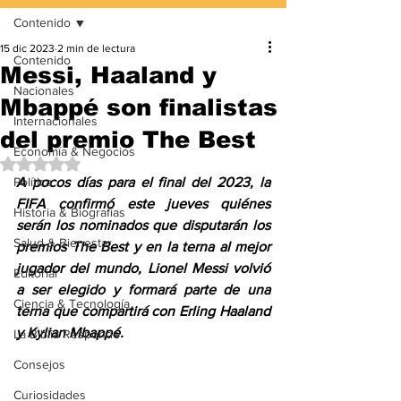
Contenido
15 dic 2023
2 min de lectura
Contenido
Messi, Haaland y
Nacionales
Mbappé son finalistas
Internacionales
del premio The Best
Economía & Negocios
Obtuvo NaN de 5 estrellas.
Política
A pocos días para el final del 2023, la 
FIFA confirmó este jueves quiénes 
Historia & Biografías
serán los nominados que disputarán los 
Salud & Bienestar
premios The Best y en la terna al mejor 
jugador del mundo, Lionel Messi volvió 
Editorial
a ser elegido y formará parte de una 
Ciencia & Tecnología
terna que compartirá con Erling Haaland 
y Kylian Mbappé.
La Biblia Responde
Consejos
Curiosidades