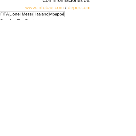
Con informaciones de: 
www.infobae.com
 / 
depor.com
FIFA
Lionel Messi
Haaland
Mbappé
Premios The Best
Deportes
Ver todo
Entradas recientes