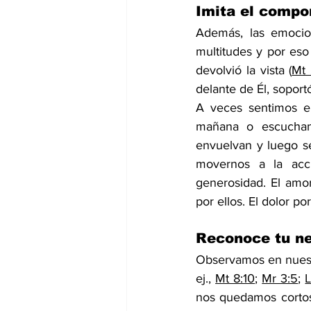
Imita el compo
Además, las emocio
multitudes y por eso
devolvió la vista (
Mt 
delante de Él, soporto
A veces sentimos e
mañana o escucha
envuelvan y luego se
movernos a la acci
generosidad. El amor
por ellos. El dolor p
Reconoce tu ne
Observamos en nuestr
ej., 
Mt 8:10
; 
Mr 3:5
; 
L
nos quedamos cortos,