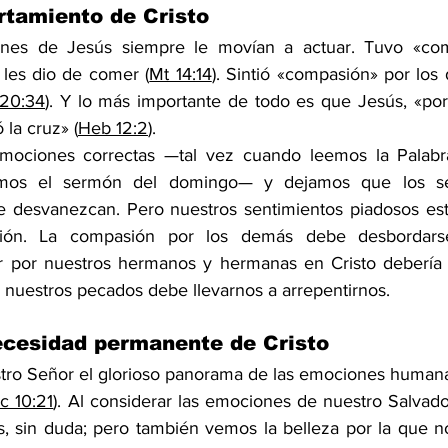
rtamiento de Cristo
nes de Jesús siempre le movían a actuar. Tuvo «comp
 les dio de comer (
Mt 14:14
). Sintió «compasión» por los
20:34
). Y lo más importante de todo es que Jesús, «por
́ la cruz» (
Heb 12:2
).
mociones correctas —tal vez cuando leemos la Palabr
mos el sermón del domingo— y dejamos que los sen
 desvanezcan. Pero nuestros sentimientos piadosos esta
ón. La compasión por los demás debe desbordars
 por nuestros hermanos y hermanas en Cristo debería l
or nuestros pecados debe llevarnos a arrepentirnos.
cesidad permanente de Cristo
o Señor el glorioso panorama de las emociones humanas
c 10:21
). Al considerar las emociones de nuestro Salvado
 sin duda; pero también vemos la belleza por la que n