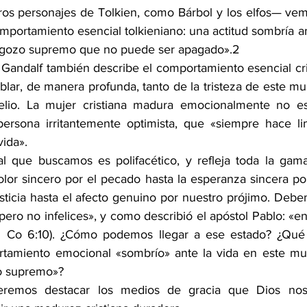
os personajes de Tolkien, como Bárbol y los elfos— vem
portamiento esencial tolkieniano: una actitud sombría an
gozo supremo que no puede ser apagado».
2
Gandalf también describe el comportamiento esencial cri
ar, de manera profunda, tanto de la tristeza de este mu
lio. La mujer cristiana madura emocionalmente no está
ersona irritantemente optimista, que «siempre hace li
vida».
al que buscamos es polifacético, y refleja toda la ga
lor sincero por el pecado hasta la esperanza sincera por
njusticia hasta el afecto genuino por nuestro prójimo. Deb
, pero no infelices», y como describió el apóstol Pablo: «en
 Co 6:10
). ¿Cómo podemos llegar a ese estado? ¿Qué 
tamiento emocional «sombrío» ante la vida en este mun
o supremo»?
eremos destacar los medios de gracia que Dios nos