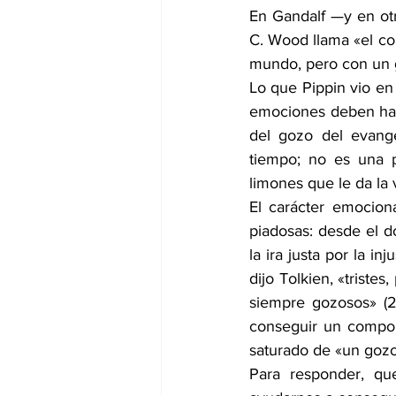
En Gandalf —y en otr
C. Wood llama «el com
mundo, pero con un 
Lo que Pippin vio en 
emociones deben habl
del gozo del evange
tiempo; no es una p
limones que le da la 
El carácter emocion
piadosas: desde el do
la ira justa por la i
dijo Tolkien, «tristes
siempre gozosos» (
2
conseguir un compor
saturado de «un goz
Para responder, qu