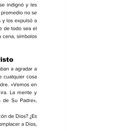
e indignó y les 
o promedio no se 
y los expulsó a 
e de todo sea el 
 cena, símbolos 
isto
ban a agradar a 
e cualquier cosa 
adre. «Vemos en 
 ira. La mente y 
n de Su Padre», 
ón de Dios? ¿Es 
omplacer a Dios, 