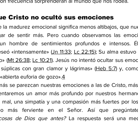
 con frecuencia sorprenderán al mundo que nos rodea.
ue Cristo no ocultó sus emociones
a madurez emocional significa menos altibajos, que nues
ar de sentir más. Pero cuando observamos las emocio
un hombre de sentimientos profundos e intensos. Él
seó «intensamente» (
Jn 11:33
; 
Lc 22:15
); Su alma estuvo 
o» (
Mt 26:38
; 
Lc 10:21
). Jesús no intentó ocultar sus emoci
 súplicas con gran clamor y lágrimas» (
Heb 5:7
) y, como
 «abierta euforia de gozo».
4
 más se parezcan nuestras emociones a las de Cristo, má
entaremos un amor más profundo por nuestros hermanos 
 mal, una simpatía y una compasión más fuertes por lo
 más ferviente en el Señor. Así que pregúntat
cosas de Dios que antes?
 La respuesta será una med