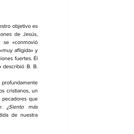
tro objetivo es 
nes de Jesús, 
 se «conmovió 
«muy afligida» y 
ones fuertes. Él 
 describió B. B. 
s profundamente 
cristianos, un 
s pecadores que 
e: 
¿Siento más 
ida de nuestra 