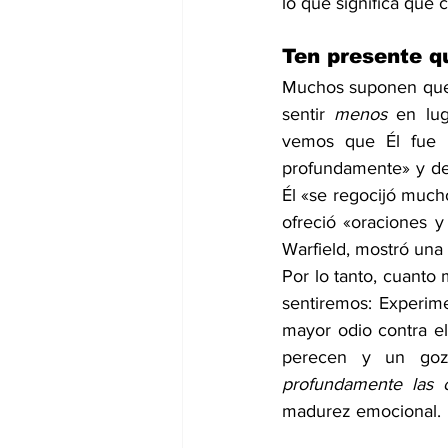
lo que significa que
Ten presente q
Muchos suponen que l
sentir 
menos 
en lug
vemos que Él fue 
profundamente» y de
Él «se regocijó much
ofreció «oraciones y
Warfield, mostró una
Por lo tanto, cuanto
sentiremos: Experim
mayor odio contra el
perecen y un gozo
profundamente las 
madurez emocional.