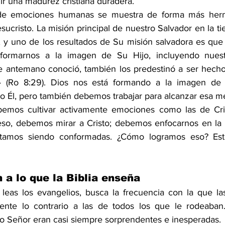
r una madurez cristiana duradera.
e emociones humanas se muestra de forma más hermo
cristo. La misión principal de nuestro Salvador en la tie
, y uno de los resultados de Su misión salvadora es que 
nformarnos a la imagen de Su Hijo, incluyendo nuest
 antemano conoció, también los predestinó a ser hecho
 (
Ro 8:29
). Dios nos está formando a la imagen de C
 Él, pero también debemos trabajar para alcanzar esa me
bemos cultivar activamente emociones como las de Cris
eso, debemos mirar a Cristo; debemos enfocarnos en la 
tamos siendo conformadas. ¿Cómo logramos eso? Esto
 a lo que la Biblia enseña
 leas los evangelios, busca la frecuencia con la que l
ente lo contrario a las de todos los que le rodeaban. 
 Señor eran casi siempre sorprendentes e inesperadas.