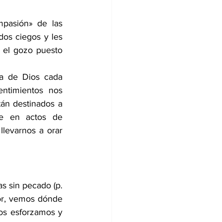
asión» de las 
 dos ciegos y les 
 el gozo puesto 
a de Dios cada 
timientos nos 
́n destinados a 
e en actos de 
levarnos a orar 
 sin pecado (p. 
r, vemos dónde 
os esforzamos y 