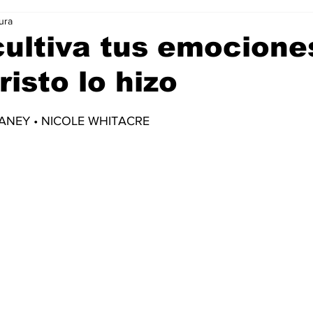
ura
Ciencia & Tecnología
La Biblia Responde
Consejos
cultiva tus emocione
isto lo hizo
 Animal
Arte & Cultura
Deportes
trellas.
ANEY 
• 
NICOLE WHITACRE