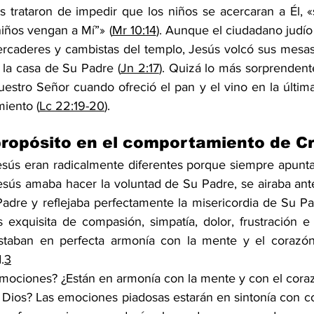
s trataron de impedir que los niños se acercaran a Él, «s
iños vengan a Mí”» (
Mr 10:14
). Aunque el ciudadano judí
caderes y cambistas del templo, Jesús volcó sus mesas 
 la casa de Su Padre (
Jn 2:17
). Quizá lo más sorprendent
stro Señor cuando ofreció el pan y el vino en la última
miento (
Lc 22:19-20
).
 propósito en el comportamiento de Cr
ús eran radicalmente diferentes porque siempre apunta
esús amaba hacer la voluntad de Su Padre, se airaba ant
adre y reflejaba perfectamente la misericordia de Su P
 exquisita de compasión, simpatía, dolor, frustración e
estaban en perfecta armonía con la mente y el corazó
.
3
mociones? ¿Están en armonía con la mente y con el coraz
e Dios? Las emociones piadosas estarán en sintonía con c