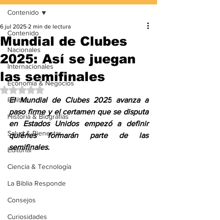
Contenido
6 jul 2025
2 min de lectura
Contenido
Mundial de Clubes
Nacionales
2025: Así se juegan
Internacionales
las semifinales
Economía & Negocios
Obtuvo NaN de 5 estrellas.
Política
El 
Mundial de Clubes 2025
 avanza a 
paso firme y el certamen que se disputa 
Historia & Biografías
en Estados Unidos empezó a definir 
Salud & Bienestar
quiénes formarán parte de las 
semifinales.
Editorial
Ciencia & Tecnología
La Biblia Responde
Consejos
Curiosidades