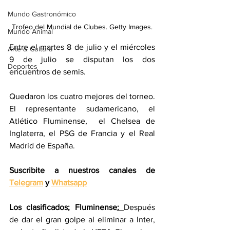
Mundo Gastronómico
Trofeo del Mundial de Clubes. Getty Images.
Mundo Animal
Entre el martes 8 de julio y el miércoles 
Arte & Cultura
9 de julio se disputan los dos 
Deportes
encuentros de semis.
Quedaron los cuatro mejores del torneo. 
El representante sudamericano, el 
Atlético Fluminense,  el Chelsea de 
Inglaterra, el PSG de Francia y el Real 
Madrid de España.
Suscribite a nuestros canales de 
Telegram
 y 
Whatsapp
Los clasificados; 
Fluminense
: 
Después 
de dar el gran golpe al eliminar a Inter, 