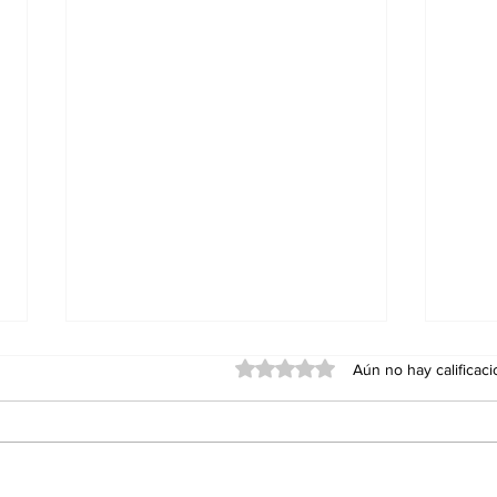
Obtuvo 0 de 5 estrellas.
Aún no hay calificac