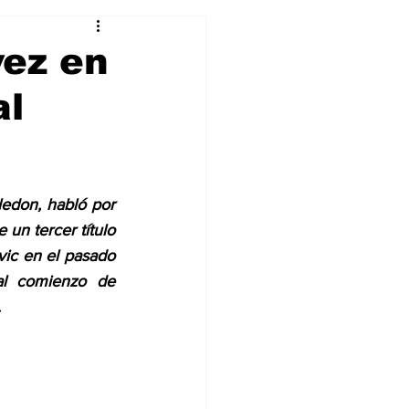
Curiosidades
vez en
al
edon, habló por 
un tercer título 
ic en el pasado 
al comienzo de 
.