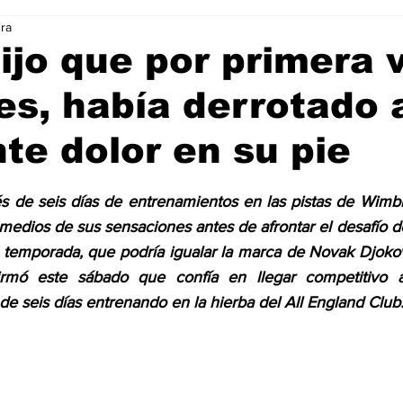
ura
Ciencia & Tecnología
La Biblia Responde
Consejos
ijo que por primera 
s, había derrotado 
 Animal
Arte & Cultura
Deportes
te dolor en su pie
trellas.
s de seis días de entrenamientos en las pistas de Wimbl
medios de sus sensaciones antes de afrontar el desafío de 
 temporada, que podría igualar la marca de Novak Djokov
firmó este sábado que confía en llegar competitivo 
 seis días entrenando en la hierba del All England Club