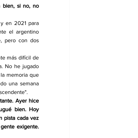
bien, si no, no 
y en 2021 para 
te el argentino 
e, pero con dos 
e más difícil de 
a. No he jugado 
 la memoria que 
ido una semana 
scendente".
ante. Ayer hice 
ugué bien. Hoy 
pista cada vez 
gente exigente. 