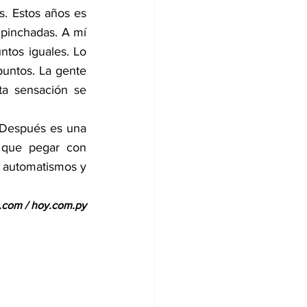
. Estos años es 
pinchadas. A mí 
tos iguales. Lo 
untos. La gente 
a sensación se 
 Después es una 
 que pegar con 
 automatismos y 
.com
 / hoy.com.py