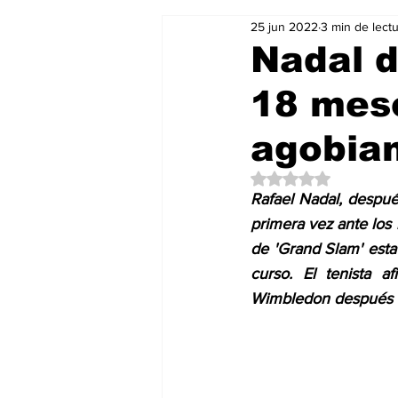
25 jun 2022
3 min de lect
Salud & Bienestar
Editorial
Nadal d
18 mese
Mundo Gastronómico
Mundo
agobian
Obtuvo NaN de 5 es
Rafael Nadal, despué
primera vez ante los 
de 'Grand Slam' esta
curso. El tenista a
Wimbledon después de