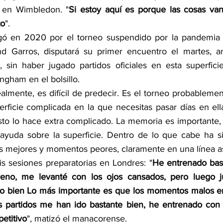
 en Wimbledon. "
Si estoy aquí es porque las cosas van 
to
".
ugó en 2020 por el torneo suspendido por la pandemia 
nd Garros, disputará su primer encuentro el martes, an
 sin haber jugado partidos oficiales en esta superfici
ngham en el bolsillo.
lmente, es difícil de predecir. Es el torneo probablement
erficie complicada en la que necesitas pasar días en ell
sto lo hace extra complicado. La memoria es importante,
 ayuda sobre la superficie. Dentro de lo que cabe ha s
s mejores y momentos peores, claramente en una línea a
is sesiones preparatorias en Londres: "
He entrenado bast
eno, me levanté con los ojos cansados, pero luego j
o bien Lo más importante es que los momentos malos en 
s partidos me han ido bastante bien, he entrenado con 
etitivo
", matizó el manacorense.