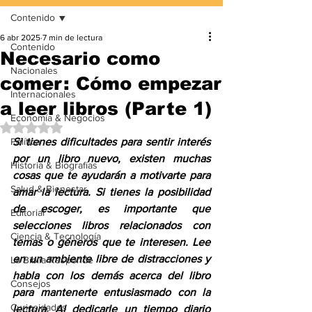
Contenido
6 abr 2025
7 min de lectura
Contenido
Necesario como
Nacionales
comer: Cómo empezar
Internacionales
a leer libros (Parte 1)
Economía & Negocios
Obtuvo NaN de 5 estrellas.
Política
Si tienes dificultades para sentir interés 
por un libro nuevo, existen muchas 
Historia & Biografías
cosas que te ayudarán a motivarte para 
Salud & Bienestar
amar la lectura. Si tienes la posibilidad 
de escoger, es importante que 
Editorial
selecciones libros relacionados con 
Ciencia & Tecnología
temas o géneros que te interesen. Lee 
en un ambiente libre de distracciones y 
La Biblia Responde
habla con los demás acerca del libro 
Consejos
para mantenerte entusiasmado con la 
Curiosidades
lectura. Al dedicarle un tiempo diario 