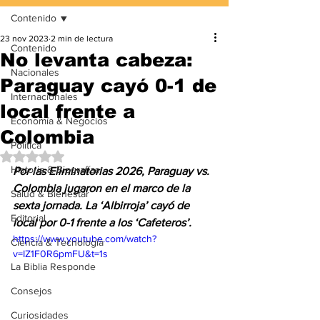
Contenido
23 nov 2023
2 min de lectura
Contenido
No levanta cabeza:
Nacionales
Paraguay cayó 0-1 de
Internacionales
local frente a
Economía & Negocios
Colombia
Política
Obtuvo NaN de 5 estrellas.
Historia & Biografías
Por las Eliminatorias 2026, Paraguay vs. 
Colombia jugaron en el marco de la 
Salud & Bienestar
sexta jornada. La ‘Albirroja’ cayó de 
Editorial
local por 0-1 frente a los ‘Cafeteros’.
https://www.youtube.com/watch?
Ciencia & Tecnología
v=IZ1F0R6pmFU&t=1s
La Biblia Responde
Consejos
Curiosidades