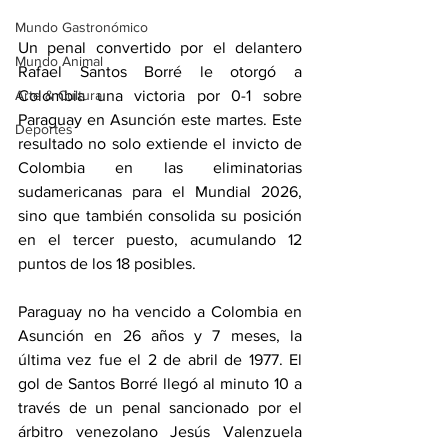
Mundo Gastronómico
Un penal convertido por el delantero 
Mundo Animal
Rafael Santos Borré le otorgó a 
Colombia una victoria por 0-1 sobre 
Arte & Cultura
Paraguay en Asunción este martes. Este 
Deportes
resultado no solo extiende el invicto de 
Colombia en las eliminatorias 
sudamericanas para el Mundial 2026, 
sino que también consolida su posición 
en el tercer puesto, acumulando 12 
puntos de los 18 posibles.
Paraguay no ha vencido a Colombia en 
Asunción en 26 años y 7 meses, la 
última vez fue el 2 de abril de 1977. El 
gol de Santos Borré llegó al minuto 10 a 
través de un penal sancionado por el 
árbitro venezolano Jesús Valenzuela 