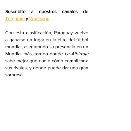
Suscribite a nuestros canales de 
Telegram
 y 
Whatsapp
Con esta clasificación, Paraguay vuelve 
a ganarse un lugar en la élite del fútbol 
mundial, asegurando su presencia en un 
Mundial más, torneo donde 
La Albirroja
sabe mejor que nadie cómo complicar a 
sus rivales, y donde puede dar una gran 
sorpresa.
Fuentes: 
as.com
 / 
infobae.com
 / 
philadelphiaunion.com
Paraguay
Deportes
Mundial 2026
Selección Paraguaya
Deportes