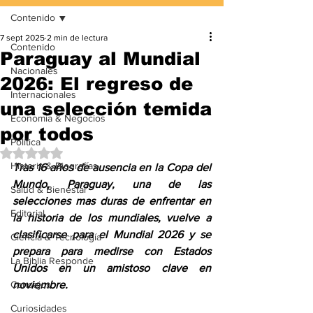
Contenido
7 sept 2025
2 min de lectura
Contenido
Paraguay al Mundial
Nacionales
2026: El regreso de
Internacionales
una selección temida
Economía & Negocios
por todos
Política
Obtuvo NaN de 5 estrellas.
Historia & Biografías
Tras 16 años de ausencia en la Copa del 
Mundo, Paraguay, una de las 
Salud & Bienestar
selecciones mas duras de enfrentar en 
Editorial
la historia de los mundiales, vuelve a 
clasificarse para el Mundial 2026 y se 
Ciencia & Tecnología
prepara para medirse con Estados 
La Biblia Responde
Unidos en un amistoso clave en 
Consejos
noviembre.
Curiosidades