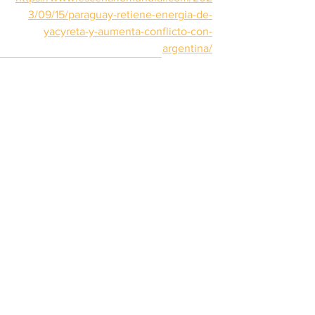
3/09/15/paraguay-retiene-energia-de-
yacyreta-y-aumenta-conflicto-con-
argentina/
Paraguay
Argentina
Hidrovía
Yacyretá
Nacionales
Ver todo
Entradas recientes