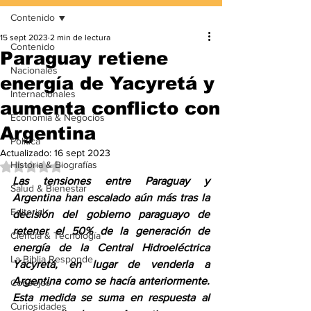
Contenido
15 sept 2023
2 min de lectura
Contenido
Paraguay retiene
Nacionales
energía de Yacyretá y
Internacionales
aumenta conflicto con
Economía & Negocios
Argentina
Política
Actualizado:
16 sept 2023
Historia & Biografías
Obtuvo NaN de 5 estrellas.
Las tensiones entre Paraguay y 
Salud & Bienestar
Argentina han escalado aún más tras la 
Editorial
decisión del gobierno paraguayo de 
retener el 50% de la generación de 
Ciencia & Tecnología
energía de la Central Hidroeléctrica 
La Biblia Responde
Yacyretá, en lugar de venderla a 
Argentina como se hacía anteriormente. 
Consejos
Esta medida se suma en respuesta al 
Curiosidades