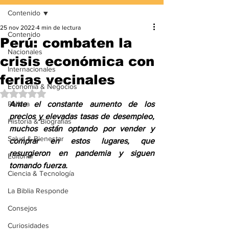
Contenido
25 nov 2022
4 min de lectura
Contenido
Perú: combaten la
Nacionales
crisis económica con
Internacionales
ferias vecinales
Economía & Negocios
Obtuvo NaN de 5 estrellas.
Política
Ante el constante aumento de los 
precios y elevadas tasas de desempleo, 
Historia & Biografías
muchos están optando por vender y 
Salud & Bienestar
comprar en estos lugares, que 
resurgieron en pandemia y siguen 
Editorial
tomando fuerza. 
Ciencia & Tecnología
La Biblia Responde
Consejos
Curiosidades