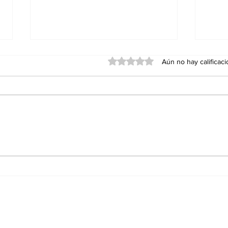
Obtuvo 0 de 5 estrellas.
Aún no hay calificac
Cuando el árbitro se
Pan,
cree dueño del partido:
litu
la FIFA y la muerte lenta
ent
del fútbol
Par