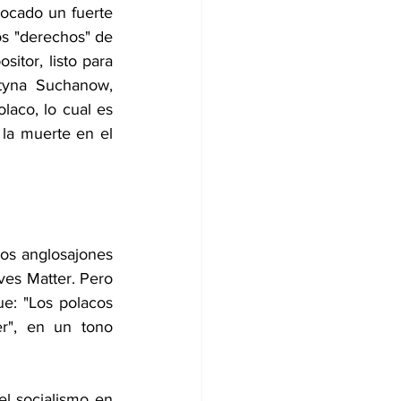
ocado un fuerte 
os "derechos" de 
tor, listo para 
tyna Suchanow, 
laco, lo cual es 
la muerte en el 
los anglosajones 
ves Matter. Pero 
e: "Los polacos 
r", en un tono 
l socialismo en 