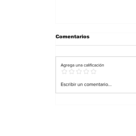
Comentarios
Agrega una calificación
Racismo: Francia con la
Escribir un comentario...
casa desordenada y la
sumisión del Gobierno
del Paraguay al poder
europeo