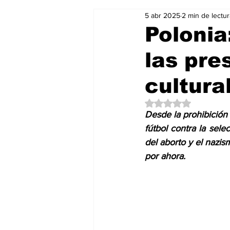
5 abr 2025
2 min de lectur
Salud & Bienestar
Editorial
Polonia
las pre
Mundo Gastronómico
Mundo
cultura
Obtuvo NaN de 5 es
Desde la prohibición 
fútbol contra la sele
del aborto y el nazis
por ahora.