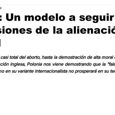
a
Ciencia & Tecnología
La Biblia Responde
Consejos
: Un modelo a seguir
siones de la alienaci
 Animal
Arte & Cultura
Deportes
l
trellas.
casi total del aborto, hasta la demostración de alta moral 
cción inglesa, Polonia nos viene demostrando que la "fal
mo en su variante internacionalista no prosperará en su terr