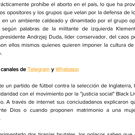
rácticamente prohíbe el aborto en el país, lo que ha prov
os opositores y los grupos que velan por la defensa de l
, en un ambiente caldeado y dinamitado por el grupo oposi
o" según palabras de la militante de izquierda Klemen
presidente Andrzjej Duda, líder conservador, del caos po
on ellos mismos quienes quieren imponer la cultura de 
.
 canales de 
Telegram
 y 
Whatsapp
te un partido de fútbol contra la selección de Inglaterra, 
idaridad con el movimiento por la "justicia social" Black Li
no. A través de internet sus conciudadanos explicaron qu
 ante Dios o cuando proponen matrimonio a una muje
.
imentado dos tiranías brutales, los polacos saben que e