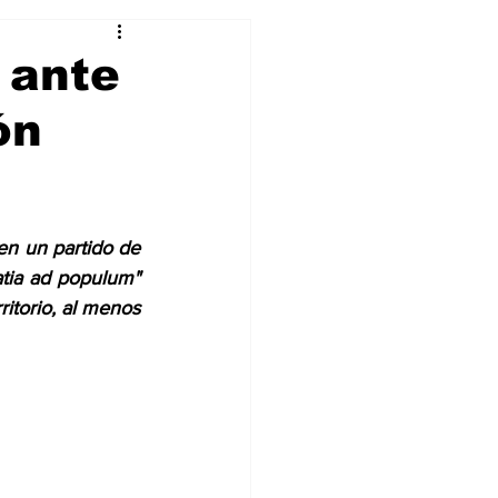
Curiosidades
 ante
ón
en un partido de 
atia ad populum" 
itorio, al menos 