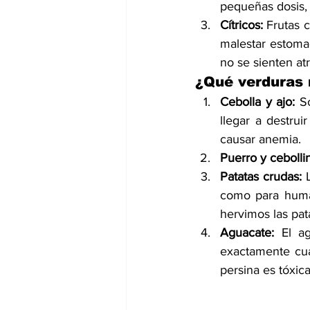
pequeñas dosis, 
Cítricos:
 Frutas 
malestar estomac
no se sienten atr
¿Qué verduras 
Cebolla y ajo:
 S
llegar a destrui
causar anemia.
Puerro y cebolli
Patatas crudas:
 
como para human
hervimos las pat
Aguacate:
 El a
exactamente cua
persina es tóxic