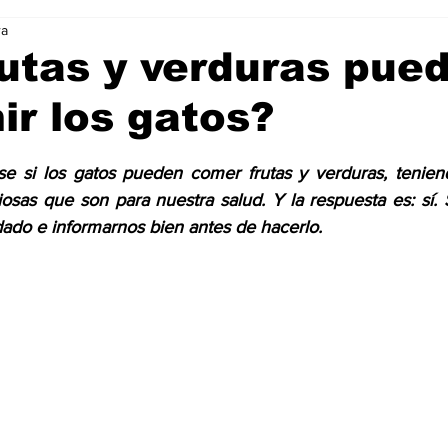
ra
Ciencia & Tecnología
La Biblia Responde
Consejos
utas y verduras pue
r los gatos?
 Animal
Arte & Cultura
Deportes
trellas.
se si los gatos pueden comer frutas y verduras, tenien
iosas que son para nuestra salud. Y la respuesta es: sí. 
dado e informarnos bien antes de hacerlo.