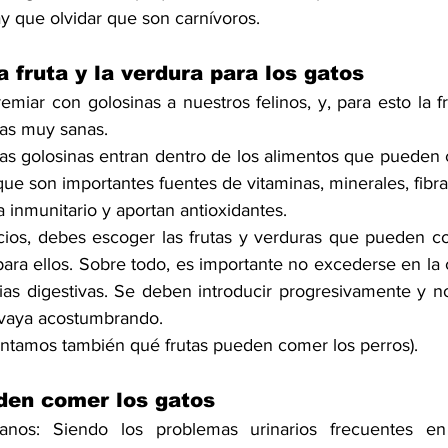
 que olvidar que son carnívoros.
a fruta y la verdura para los gatos
remiar con 
golosinas 
a nuestros felinos, y, para esto la f
vas muy sanas.
tas golosinas entran dentro de los alimentos que pueden c
ue son importantes fuentes de vitaminas, minerales, fibr
ma inmunitario y aportan antioxidantes.
ios, debes escoger las frutas y verduras que pueden co
ra ellos. Sobre todo, es importante no excederse en la c
ias digestivas
. Se deben introducir progresivamente y no
vaya acostumbrando.
contamos también 
qué frutas pueden comer los perros
).
den comer los gatos
anos: Siendo los problemas urinarios frecuentes en 