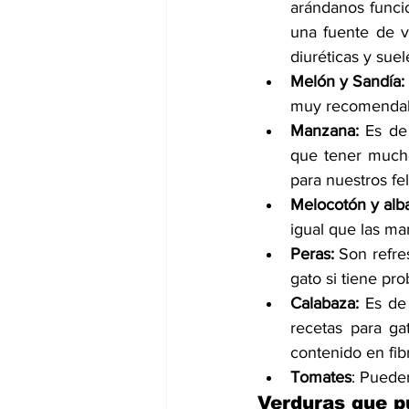
arándanos funci
una fuente de vi
diuréticas y suel
Melón y Sandía:
muy recomendabl
Manzana: 
Es de
que tener mucho
para nuestros fe
Melocotón y alb
igual que las ma
Peras: 
Son refre
gato si tiene pr
Calabaza:
 Es de
recetas para ga
contenido en fib
Tomates
: Puede
Verduras que p