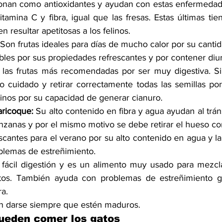
onan como antioxidantes y ayudan con estas enfermedad
tamina C y fibra, igual que las fresas. Estas últimas tie
en resultar apetitosas a los felinos.
 Son frutas ideales para días de mucho calor por su canti
es por sus propiedades refrescantes y por contener diur
 las frutas más recomendadas por ser muy digestiva. Si
 cuidado y retirar correctamente todas las semillas por
linos por su capacidad de generar cianuro.
aricoque:
 Su alto contenido en fibra y agua ayudan al tránsi
nzanas y por el mismo motivo se debe retirar el hueso c
scantes para el verano por su alto contenido en agua y la 
oblemas de estreñimiento.
 fácil digestión y es un alimento muy usado para mezcl
tos. También ayuda con problemas de estreñimiento gra
ra.
n darse siempre que estén maduros.
ueden comer los gatos