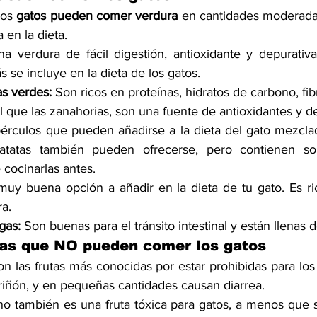
los 
gatos pueden comer verdura
 en cantidades moderadas
 en la dieta.
na verdura de fácil digestión, antioxidante y depurativa
 se incluye en la dieta de los gatos.
as verdes:
 Son ricos en proteínas, hidratos de carbono, fib
al que las zanahorias, son una fuente de antioxidantes y d
érculos que pueden añadirse a la dieta del gato mezcla
atatas también pueden ofrecerse, pero contienen sol
cocinarlas antes.
muy buena opción a añadir en la dieta de tu gato. Es ric
ra.
gas:
 Son buenas para el tránsito intestinal y están llenas 
ras que NO pueden comer los gatos
on las frutas más conocidas por estar prohibidas para los
riñón, y en pequeñas cantidades causan diarrea.
ano también es una fruta tóxica para gatos, a menos que s