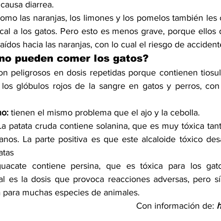
causa diarrea.
como las naranjas, los limones y los pomelos también les 
al a los gatos. Pero esto es menos grave, porque ellos 
aídos hacia las naranjas, con lo cual el riesgo de accident
no pueden comer los gatos?
on peligrosos en dosis repetidas porque contienen tiosul
r los glóbulos rojos de la sangre en gatos y perros, con
no:
 tienen el mismo problema que el ajo y la cebolla.
La patata cruda contiene solanina, que es muy tóxica tant
os. La parte positiva es que este alcaloide tóxico de
atas
guacate contiene persina, que es tóxica para los gat
l es la dosis que provoca reacciones adversas, pero sí
a para muchas especies de animales.
Con información de: 
h