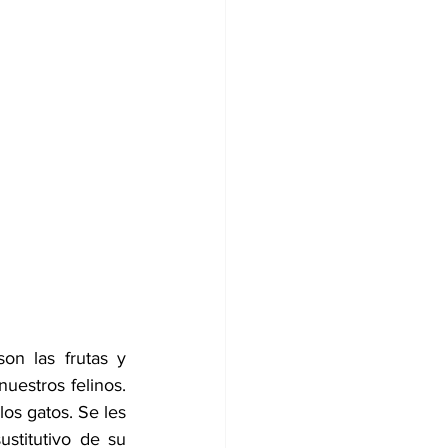
on las frutas y 
estros felinos. 
s gatos. Se les 
titutivo de su 