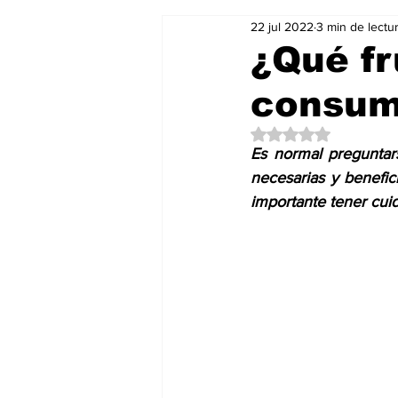
22 jul 2022
3 min de lectu
Salud & Bienestar
Editorial
¿Qué fr
consumi
Mundo Gastronómico
Mundo
Obtuvo NaN de 5 es
Es normal preguntar
necesarias y benefic
importante tener cui