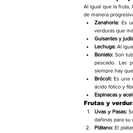
Al igual que la fruta, 
de manera progresiva
Zanahoria:
 Es u
verduras que más
Guisantes y judí
Lechuga:
 Al igu
Boniato:
 Son tub
pescado. Las p
siempre hay que 
Brócoli:
 Es una 
ácido fólico y fib
Espinacas y acel
Frutas y verdu
Uvas y Pasas:
 S
dañinas para su 
Plátano:
 El plát