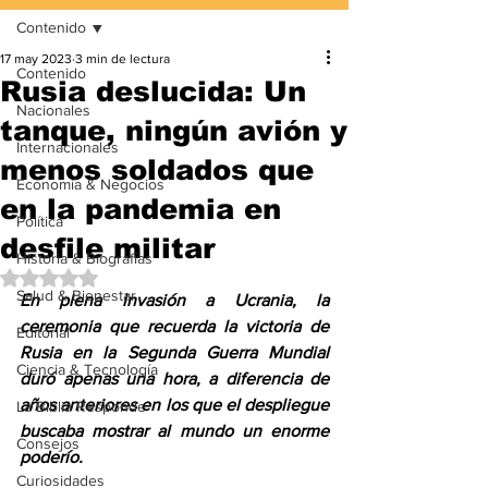
Contenido
17 may 2023
3 min de lectura
Contenido
Rusia deslucida: Un
Nacionales
tanque, ningún avión y
Internacionales
menos soldados que
Economía & Negocios
en la pandemia en
Política
desfile militar
Historia & Biografías
Obtuvo NaN de 5 estrellas.
Salud & Bienestar
En plena invasión a Ucrania, la 
ceremonia que recuerda la victoria de 
Editorial
Rusia en la Segunda Guerra Mundial 
Ciencia & Tecnología
duró apenas una hora, a diferencia de 
años anteriores en los que el despliegue 
La Biblia Responde
buscaba mostrar al mundo un enorme 
Consejos
poderío.
Curiosidades