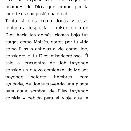
hombres de Dios que oraron por la 
muerte es compasión paternal.
Tanto si eres como Jonás y estás 
tentado a despreciar la misericordia de 
Dios hacia los demás, clamas bajo tus 
cargas como Moisés, corres por tu vida 
como Elías o anhelas alivio como Job, 
considera a tu Dios misericordioso. Él 
sale al encuentro de Job trayendo 
consigo un nuevo comienzo, de Moisés 
trayendo setenta hombres para 
ayudarle, de Jonás trayendo una planta 
para darle sombra, de Elías trayendo 
comida y bebida para el viaje que le 
espera.
El mismo Dios, a través de la obra 
completa de Su Hijo y de la obra 
regeneradora de Su Espíritu, convierte la 