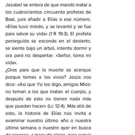
Jezabel se entera de que mandó matar a 
los cuatrocientos cincuenta profetas de 
Baal, jura añadir a Elías a ese número. 
«Elías tuvo miedo, y se levantó y se fue 
para salvar su vida» (
1 R 19:3
). El profeta 
perseguido se esconde en el desierto, 
se sienta bajo un árbol, intenta dormir y 
ora para no despertar: «Señor, toma mi 
vida».
¿Oras para que la muerte se acerque 
porque temes a los vivos? Jesús nos 
dice: «Así que Yo les digo, amigos Míos: 
no teman a los que matan el cuerpo, y 
después de esto no tienen nada más 
que puedan hacer» (
Lc 12:4
). Más allá de 
esto, la historia de Elías nos invita a 
examinar nuestro último año o nuestra 
última semana o nuestro ayer en busca 
de razones, a menudo claras, para seguir 