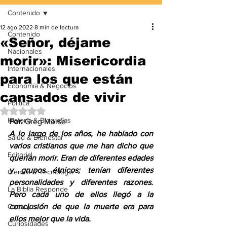
Contenido
12 ago 2022
8 min de lectura
Contenido
«Señor, déjame
Nacionales
morir»: Misericordia
Internacionales
para los que están
Economía & Negocios
cansados de vivir
Política
Obtuvo NaN de 5 estrellas.
Historia & Biografías
Por:
 Greg Morse
A lo largo de los años, he hablado con 
Salud & Bienestar
varios cristianos que me han dicho que 
Editorial
querían morir. Eran de diferentes edades 
y grupos étnicos; tenían diferentes 
Ciencia & Tecnología
personalidades y diferentes razones. 
La Biblia Responde
Pero cada uno de ellos llegó a la 
Consejos
conclusión de que la muerte era para 
ellos mejor que la vida.
Curiosidades