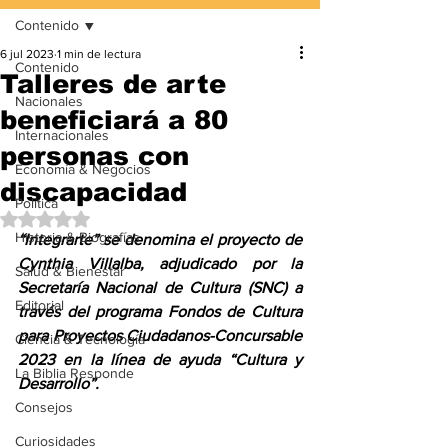
Contenido
6 jul 2023
1 min de lectura
Contenido
Talleres de arte
Nacionales
beneficiará a 80
Internacionales
personas con
Economía & Negocios
discapacidad
Política
Obtuvo NaN de 5 estrellas.
Historia & Biografías
“Integrarte” se denomina el proyecto de 
Cynthia Villalba, adjudicado por la 
Salud & Bienestar
Secretaría Nacional de Cultura (SNC) a 
Editorial
través del programa Fondos de Cultura 
para Proyectos Ciudadanos-Concursable 
Ciencia & Tecnología
2023 en la línea de ayuda “Cultura y 
La Biblia Responde
Desarrollo”.
Consejos
Curiosidades