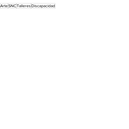
Arte
SNC
Talleres
Discapacidad
Arte & Cultura
Ver todo
Entradas recientes