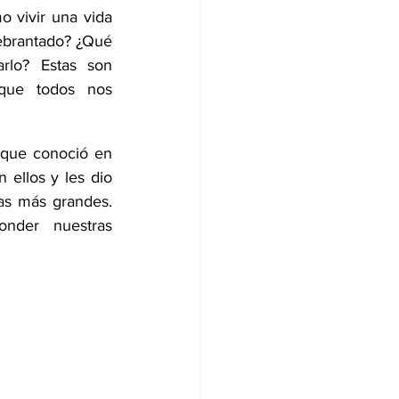
 vivir una vida 
ebrantado? ¿Qué 
rlo? Estas son 
ue todos nos  
que conoció en 
ellos y les dio 
as más grandes. 
nder  nuestras 