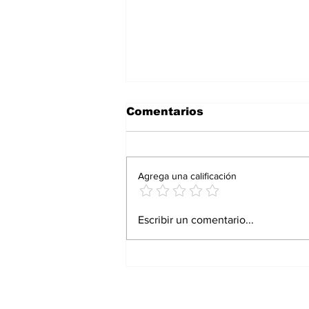
Comentarios
Agrega una calificación
El origen de la Navidad:
Escribir un comentario...
¿Estafa o reprimenda?