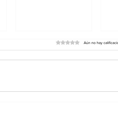
Obtuvo 0 de 5 estrellas.
Aún no hay calificac
El poder del liderazgo
¿Có
piadoso
en 
con
mal