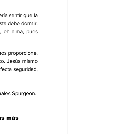
ía sentir que la 
sta debe dormir. 
 oh alma, pues 
os proporcione, 
to. Jesús mismo 
ecta seguridad, 
hales Spurgeon. 
as más 