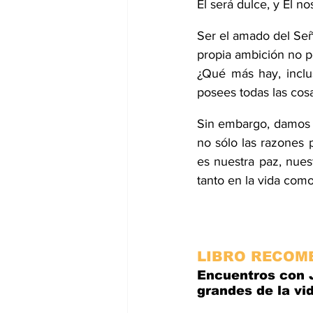
Él será dulce, y Él n
Ser el amado del Seño
propia ambición no po
¿Qué más hay, inclu
posees todas las cosa
Sin embargo, damos v
no sólo las razones 
es nuestra paz, nues
tanto en la vida como
LIBRO RECOM
Encuentros con 
grandes de la vi