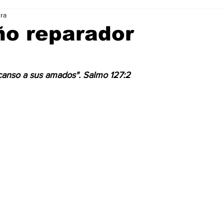
ura
Ciencia & Tecnología
La Biblia Responde
Consejos
ño reparador
trellas.
 Animal
Arte & Cultura
Deportes
canso a sus amados". Salmo 127:2