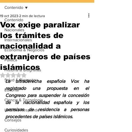
Contenido
19 oct 2023
2 min de lectura
Contenido
Vox exige paralizar
Nacionales
los trámites de
Internacionales
nacionalidad a
Economía & Negocios
extranjeros de países
Política
islámicos
Historia & Biografías
Obtuvo NaN de 5 estrellas.
Salud & Bienestar
La ultraderecha española Vox ha 
registrado una propuesta en el 
Editorial
Congreso para suspender la concesión 
Ciencia & Tecnología
de la nacionalidad española y los 
permisos de residencia a personas 
La Biblia Responde
procedentes de países islámicos.
Consejos
Curiosidades