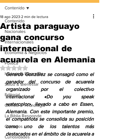
Contenido
18 ago 2023
2 min de lectura
Contenido
Artista paraguayo
Nacionales
gana concurso
Internacionales
internacional de
Economía & Negocios
acuarela en Alemania
Política
Obtuvo NaN de 5 estrellas.
Historia & Biografías
Gerardo González se consagró como el 
ganador del concurso de acuarela 
Salud & Bienestar
organizado por el colectivo 
Editorial
internacional «Do you speak 
watercolor», llevado a cabo en Essen, 
Ciencia & Tecnología
Alemania. Con este importante premio, 
La Biblia Responde
el compatriota se consolida su posición 
Consejos
como uno de los talentos más 
destacados en el ámbito de la acuarela a 
Curiosidades