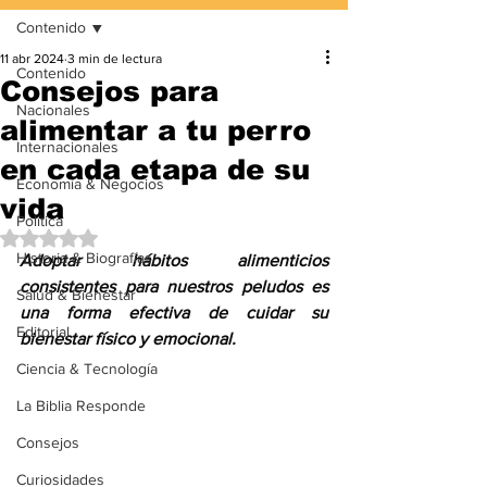
Contenido
11 abr 2024
3 min de lectura
Contenido
Consejos para
Nacionales
alimentar a tu perro
Internacionales
en cada etapa de su
Economía & Negocios
vida
Política
Obtuvo NaN de 5 estrellas.
Historia & Biografías
Adoptar hábitos alimenticios 
consistentes para nuestros peludos es 
Salud & Bienestar
una forma efectiva de cuidar su 
Editorial
bienestar físico y emocional.
Ciencia & Tecnología
La Biblia Responde
Consejos
Curiosidades