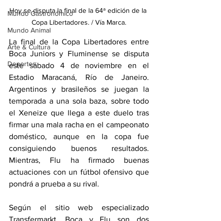
Hoy se disputa la final de la 64ª edición de la 
Mundo Gastronómico
Copa Libertadores. / Vía Marca.
Mundo Animal
La final de la Copa Libertadores entre 
Arte & Cultura
Boca Juniors y Fluminense se disputa 
Deportes
este sábado 4 de noviembre en el 
Estadio Maracaná, Río de Janeiro. 
Argentinos y brasileños se juegan la 
temporada a una sola baza, sobre todo 
el Xeneize que llega a este duelo tras 
firmar una mala racha en el campeonato 
doméstico, aunque en la copa fue 
consiguiendo buenos resultados. 
Mientras, Flu ha firmado buenas 
actuaciones con un fútbol ofensivo que 
pondrá a prueba a su rival.
Según el sitio web especializado 
Transfermarkt, Boca y Flu son dos 