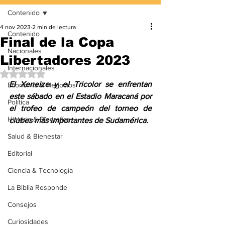
Contenido
4 nov 2023
2 min de lectura
Contenido
Final de la Copa
Nacionales
Libertadores 2023
Internacionales
Obtuvo NaN de 5 estrellas.
El Xeneize y el Tricolor se enfrentan 
Economía & Negocios
este sábado en el Estadio Maracaná por 
Política
el trofeo de campeón del torneo de 
Historia & Biografías
clubes más importantes de Sudamérica.
Salud & Bienestar
Editorial
Ciencia & Tecnología
La Biblia Responde
Consejos
Curiosidades