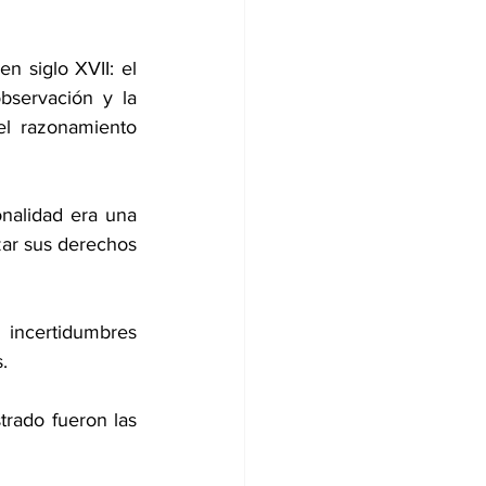
n siglo XVII: el 
bservación y la 
l razonamiento 
nalidad era una 
zar sus derechos 
incertidumbres 
.
rado fueron las 