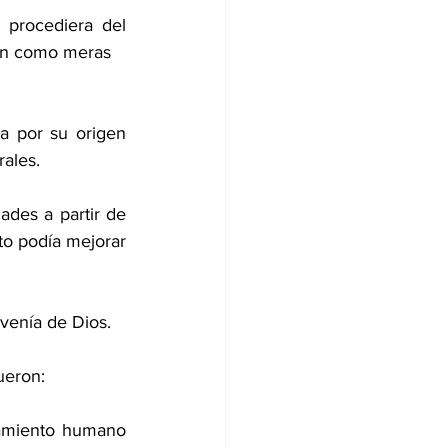
procediera del 
gión como meras
a por su origen 
rales.
ades a partir de 
to podía mejorar 
ovenía de Dios.
ueron:
amiento humano 