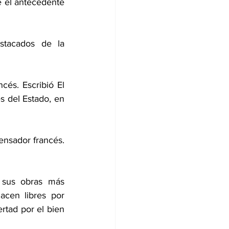
e el antecedente 
stacados de la 
és. Escribió El 
s del Estado, en 
ensador francés. 
 sus obras más 
cen libres por 
rtad por el bien 