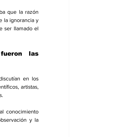
a que la razón 
 la ignorancia y 
 ser llamado el 
fueron las 
iscutían en los 
ficos, artistas, 
s.
l conocimiento 
servación y la 