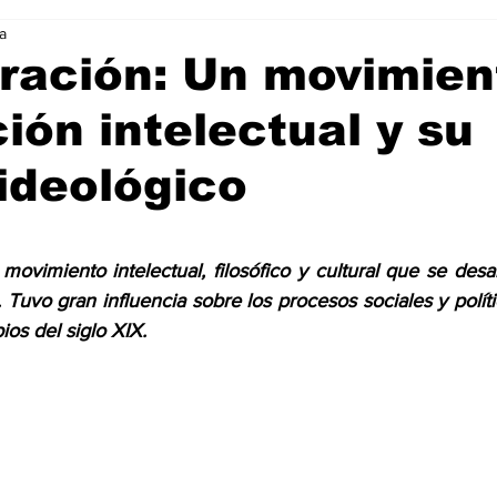
a
Ciencia & Tecnología
La Biblia Responde
Consejos
tración: Un movimien
ión intelectual y su
 Animal
Arte & Cultura
Deportes
ideológico
trellas.
 movimiento intelectual, filosófico y cultural que se desa
I. Tuvo gran influencia sobre los procesos sociales y polít
ios del siglo XIX.