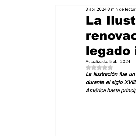
3 abr 2024
3 min de lectur
Salud & Bienestar
Editorial
La Ilus
renovac
Mundo Gastronómico
Mundo
legado 
Actualizado:
5 abr 2024
Obtuvo NaN de 5 es
La Ilustración fue un
durante el siglo XVII
América hasta princip