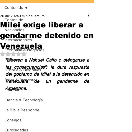
Contenido
20 dic 2024
1 min de lectura
Contenido
Milei exige liberar a
Nacionales
gendarme detenido en
Internacionales
Venezuela
Economía & Negocios
Obtuvo NaN de 5 estrellas.
Política
"Liberen a Nahuel Gallo o aténganse a 
las consecuencias": la dura respuesta 
Historia & Biografías
del gobierno de Milei a la detención en 
Salud & Bienestar
Venezuela de un gendarme de 
Argentina.
Editorial
Ciencia & Tecnología
La Biblia Responde
Consejos
Curiosidades