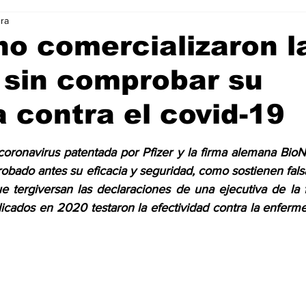
ura
Ciencia & Tecnología
La Biblia Responde
Consejos
 no comercializaron l
 sin comprobar su
 Animal
Arte & Cultura
Deportes
a contra el covid-19
trellas.
coronavirus patentada por Pfizer y la firma alemana BioNT
obado antes su eficacia y seguridad, como sostienen fals
e tergiversan las declaraciones de una ejecutiva de la f
icados en 2020 testaron la efectividad contra la enferm