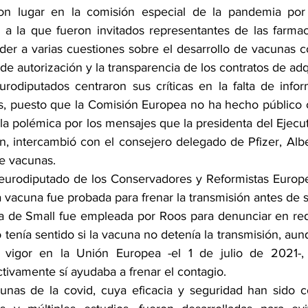
ron lugar en la comisión especial de la pandemia por l
a la que fueron invitados representantes de las farmacé
er a varias cuestiones sobre el desarrollo de vacunas co
 de autorización y la transparencia de los contratos de adq
rodiputados centraron sus críticas en la falta de infor
s, puesto que la Comisión Europea no ha hecho público 
la polémica por los mensajes que la presidenta del Ejecut
, intercambió con el consejero delegado de Pfizer, Alber
e vacunas.
 eurodiputado de los Conservadores y Reformistas Europ
a vacuna fue probada para frenar la transmisión antes de s
a de Small fue empleada por Roos para denunciar en red
 tenía sentido si la vacuna no detenía la transmisión, au
n vigor en la Unión Europea -el 1 de julio de 2021-, v
tivamente sí ayudaba a frenar el contagio.
acunas de la covid, cuya eficacia y seguridad han sido c