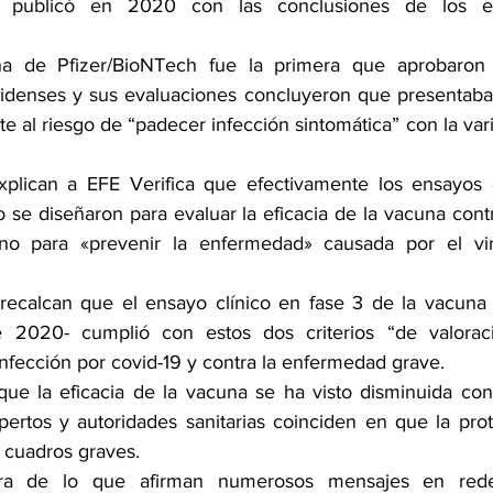
ca publicó en 2020 con las conclusiones de los e
a de Pfizer/BioNTech fue la primera que aprobaron l
idenses y sus evaluaciones concluyeron que presentaba 
te al riesgo de “padecer infección sintomática” con la varia
xplican a EFE Verifica que efectivamente los ensayos 
o se diseñaron para evaluar la eficacia de la vacuna contr
o para «prevenir la enfermedad» causada por el virus
recalcan que el
 ensayo clínico en fase 3 de la vacuna
2020- cumplió con estos dos criterios “de valoración 
infección por covid-19 y contra la enfermedad grave.
ue la eficacia de la vacuna 
se ha visto disminuida con 
pertos y autoridades sanitarias coinciden en que la prot
s cuadros graves.
ra de lo que afirman numerosos mensajes en redes 