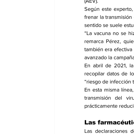
(AEV).
Según este experto,
frenar la transmisión
sentido se suele est
“La vacuna no se hiz
remarca Pérez, quie
también era efectiva 
avanzado la campaña
En abril de 2021, la
recopilar datos de l
“riesgo de infección 
En esta misma línea,
transmisión del vi
prácticamente reducid
Las farmacéuti
Las declaraciones d