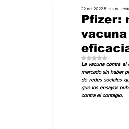
22 oct 2022
5 min de lect
Salud & Bienestar
Editorial
Pfizer:
vacuna
Mundo Gastronómico
Mundo
eficaci
Obtuvo NaN de 5 es
La vacuna contra el 
mercado sin haber pr
de redes sociales qu
que los ensayos publ
contra el contagio.