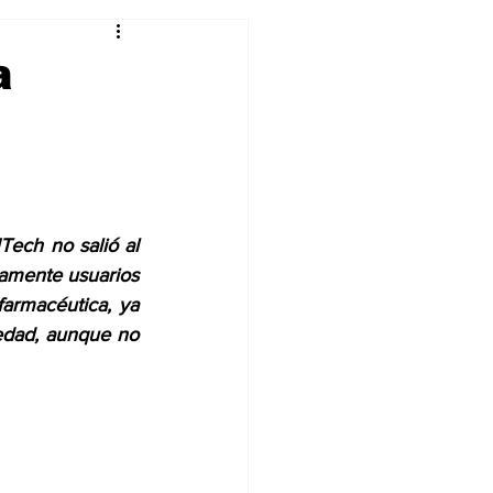
Curiosidades
a
ech no salió al 
amente usuarios 
armacéutica, ya 
edad, aunque no 