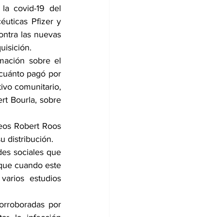
a covid-19 del 
uticas Pfizer y 
ntra las nuevas 
uisición.
mación sobre el 
cuánto pagó por 
ivo comunitario, 
t Bourla, sobre 
eos Robert Roos 
u distribución.
es sociales que 
nque cuando este 
arios estudios 
orroboradas por 