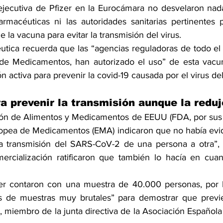
ejecutiva de Pfizer en la Eurocámara no desvelaron nada
armacéuticas ni las autoridades sanitarias pertinentes p
e la vacuna para evitar la transmisión del virus.
utica recuerda que las “agencias reguladoras de todo el 
de Medicamentos, han autorizado el uso” de esta vacuna
ón activa para prevenir la covid-19 causada por el virus 
a prevenir la transmisión aunque la reduj
ón de Alimentos y Medicamentos de EEUU (FDA, por sus s
opea de Medicamentos (EMA)
 indicaron que no había evi
a transmisión del SARS-CoV-2 de una persona a otra”, s
ercialización ratificaron que también lo hacía en cuant
er contaron con una muestra de 40.000 personas, por l
s de muestras muy brutales” para demostrar que previen
 miembro de la junta directiva de la Asociación Española