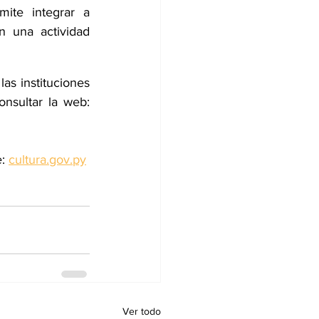
ite integrar a 
n una actividad 
s instituciones 
adheridas que pueden visitar y los circuitos de buses habilitados pueden consultar la web: 
: 
cultura.gov.py
Ver todo