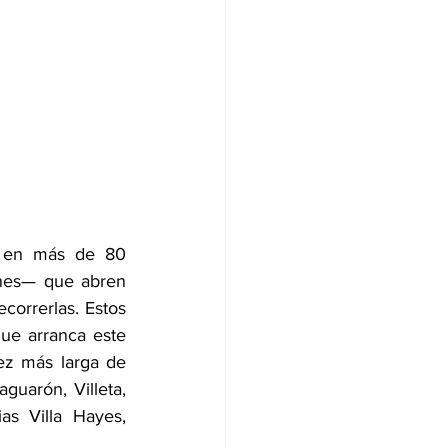
io en más de 80 
ones— que abren 
correrlas. Estos 
ue arranca este 
ez más larga de 
uarón, Villeta, 
as Villa Hayes, 