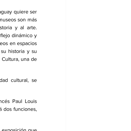
guay quiere ser 
 museos son más 
oria y al arte. 
lejo dinámico y 
seos en espacios 
u historia y su 
 Cultura, una de 
d cultural, se 
ancés Paul Louis 
á dos funciones, 
 exposición que 