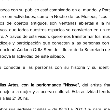
useos con su público está cambiando en el mundo, y Para
cia con actividades, como la Noche de los Museos, “Los
s de objetos antiguos, son ventanas abiertas a la hist
s, que todos nuestros espacios se conviertan en un ref
ra. A través de esta visión, queremos transformar los mu
izaje y participación que conecten a las personas con s
mencionó Adriana Ortiz Semidei, titular de la Secretaría de
 apoya la actividad de este sábado.
 conectar a las personas con su historia y su identida
las Artes
, 
con la performance “Nissya”,
 del artista fr
aje a la mujer y al acervo cultural. Esta actividad tendr
 a las 21:30 hs.
abre sus jardines y salas – de 18:00 a 20:00 h- para una