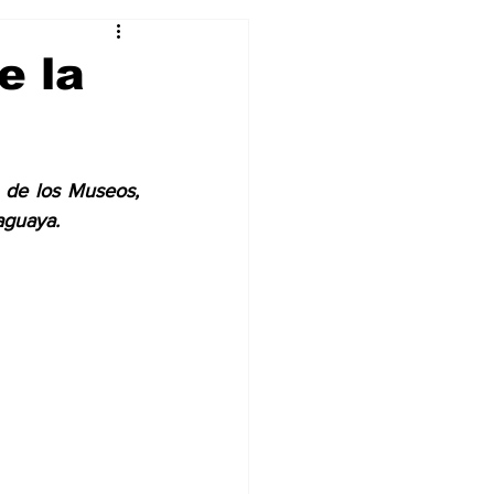
Curiosidades
e la
de los Museos,  
aguaya. 