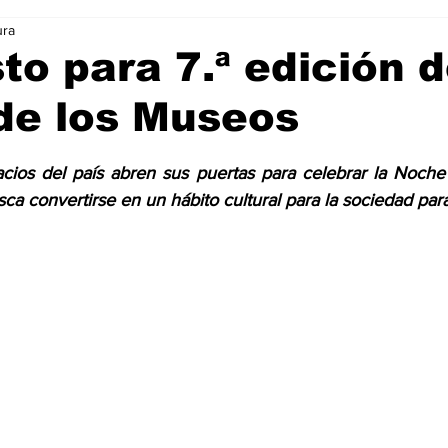
ura
Ciencia & Tecnología
La Biblia Responde
Consejos
sto para 7.ª edición d
de los Museos
 Animal
Arte & Cultura
Deportes
trellas.
ios del país abren sus puertas para celebrar la Noche 
ca convertirse en un hábito cultural para la sociedad par