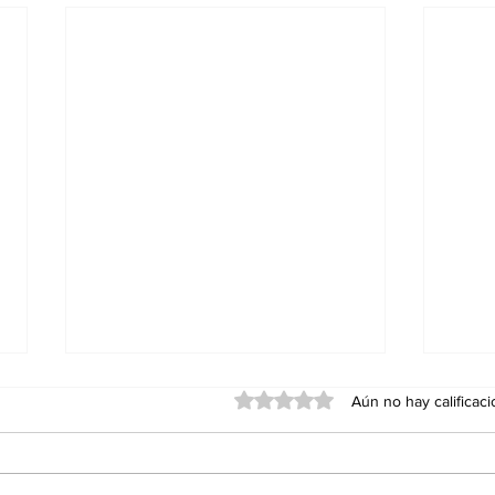
Obtuvo 0 de 5 estrellas.
Aún no hay calificac