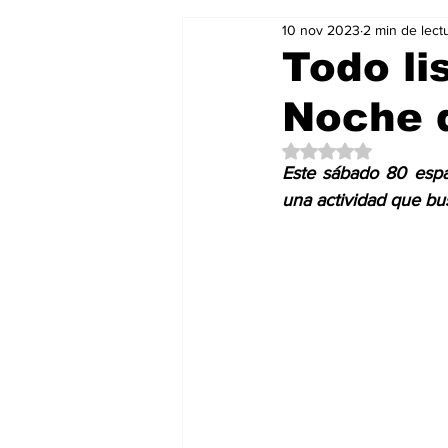
10 nov 2023
2 min de lect
Salud & Bienestar
Editorial
Todo li
Noche 
Mundo Gastronómico
Mundo
Obtuvo NaN de 5 es
Este sábado 80 espac
una actividad que bus