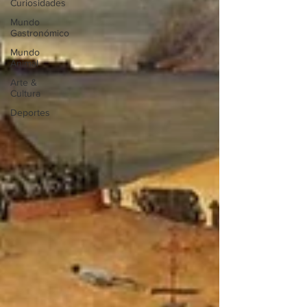
Curiosidades
Mundo
Gastronómico
Mundo
Animal
Arte &
Cultura
Deportes