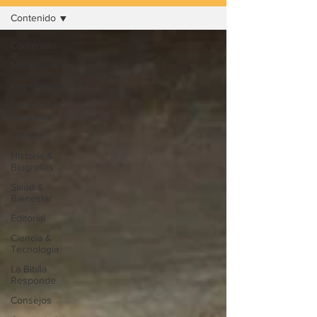
Contenido
Contenido
Nacionales
Internacionales
Economía &
Negocios
Política
Historia &
Biografías
Salud &
Bienestar
Editorial
Ciencia &
Tecnología
La Biblia
Responde
Consejos