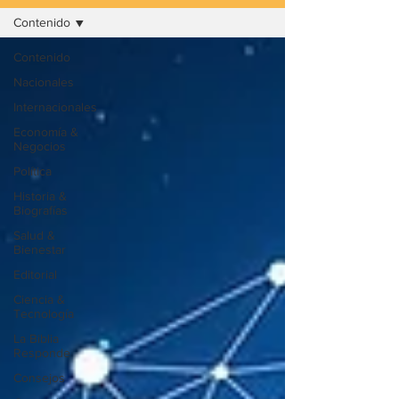
Contenido
Contenido
Nacionales
Internacionales
Economía &
Negocios
Política
Historia &
Biografías
Salud &
Bienestar
Editorial
Ciencia &
Tecnología
La Biblia
Responde
Consejos