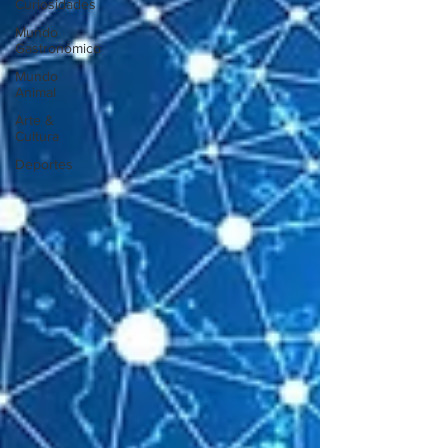
Curiosidades
Mundo
Gastronómico
Mundo
Animal
Arte &
Cultura
Deportes