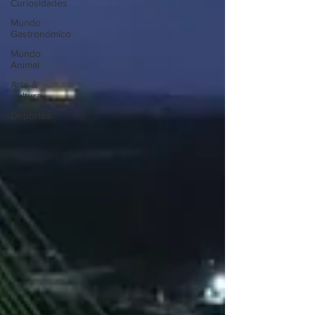
Curiosidades
Mundo
Gastronómico
Mundo
Animal
Arte &
Cultura
Deportes